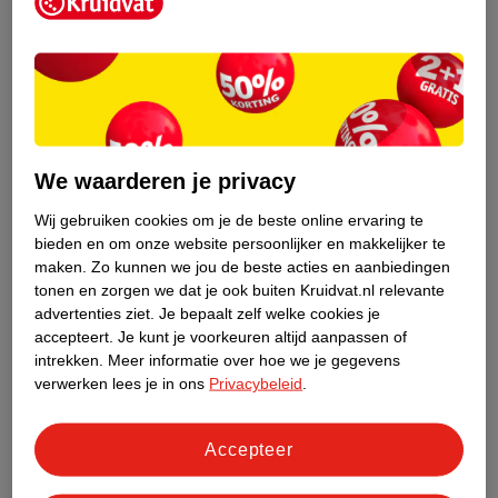
Kruidvat is een erkend specialist in
zelfzorg, ook online. Wat je
gezondheidsvraag ook is, stel hem aan
We waarderen je privacy
ons!
Wij gebruiken cookies om je de beste online ervaring te
Stel je gezondheidsvraag
bieden en om onze website persoonlijker en makkelijker te
maken.
Zo kunnen we jou de beste acties en aanbiedingen
tonen en zorgen we dat je ook buiten Kruidvat.nl relevante
advertenties ziet.
Je bepaalt zelf welke cookies je
Ook in deze winkel
accepteert.
Je kunt je voorkeuren altijd aanpassen of
intrekken.
Meer informatie over hoe we je gegevens
Kruidvat.nl ophaalpunt
verwerken lees je in ons
Privacybeleid
.
Laat je bestelling snel en gemakkelijk bezorgen in de
winkel. Zo hoef je niet thuis te blijven voor de Kruidvat
bestelling!
Accepteer
Gecertificeerd drogist