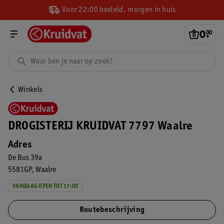
Voor 22:00 besteld, morgen in huis
0
.
00
Winkels
DROGISTERIJ KRUIDVAT 7797 Waalre
Adres
De Bus 39a
5581GP
Waalre
VANDAAG OPEN TOT 17:00
Routebeschrijving