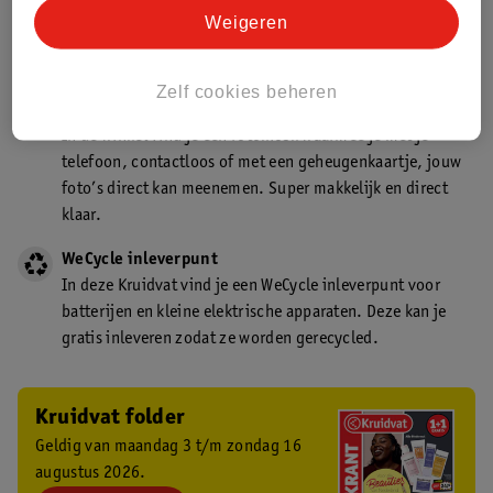
Kruidvat is een gecertificeerd drogist. Dit betekent dat je
Weigeren
deskundig advies krijgt over medicijn gebruik. In de
winkel én online!
Zelf cookies beheren
Kruidvat fotokiosk
In de winkel vind je een fotokiosk waarmee je met je
telefoon, contactloos of met een geheugenkaartje, jouw
foto’s direct kan meenemen. Super makkelijk en direct
klaar.
WeCycle inleverpunt
In deze Kruidvat vind je een WeCycle inleverpunt voor
batterijen en kleine elektrische apparaten. Deze kan je
gratis inleveren zodat ze worden gerecycled.
Kruidvat folder
Geldig van maandag 3 t/m zondag 16
augustus 2026.