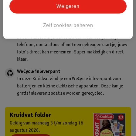
Kruidvat is een gecertificeerd drogist. Dit betekent dat je
Weigeren
deskundig advies krijgt over medicijn gebruik. In de
winkel én online!
Zelf cookies beheren
Kruidvat fotokiosk
In de winkel vind je een fotokiosk waarmee je met je
telefoon, contactloos of met een geheugenkaartje, jouw
foto’s direct kan meenemen. Super makkelijk en direct
klaar.
WeCycle inleverpunt
In deze Kruidvat vind je een WeCycle inleverpunt voor
batterijen en kleine elektrische apparaten. Deze kan je
gratis inleveren zodat ze worden gerecycled.
Kruidvat folder
Geldig van maandag 3 t/m zondag 16
augustus 2026.