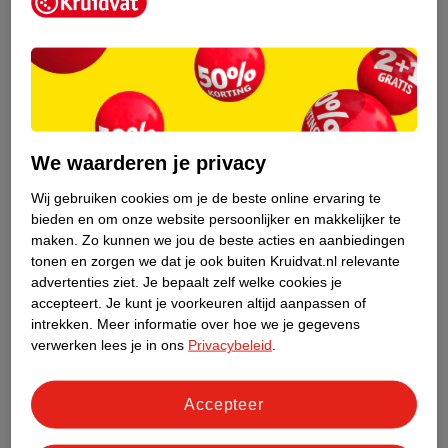
Kruidvat is een erkend specialist in
zelfzorg, ook online. Wat je
gezondheidsvraag ook is, stel hem aan
We waarderen je privacy
ons!
Wij gebruiken cookies om je de beste online ervaring te
Stel je gezondheidsvraag
bieden en om onze website persoonlijker en makkelijker te
maken.
Zo kunnen we jou de beste acties en aanbiedingen
tonen en zorgen we dat je ook buiten Kruidvat.nl relevante
advertenties ziet.
Je bepaalt zelf welke cookies je
Ook in deze winkel
accepteert.
Je kunt je voorkeuren altijd aanpassen of
intrekken.
Meer informatie over hoe we je gegevens
Kruidvat.nl ophaalpunt
verwerken lees je in ons
Privacybeleid
.
Laat je bestelling snel en gemakkelijk bezorgen in de
winkel. Zo hoef je niet thuis te blijven voor de Kruidvat
bestelling!
Accepteer
Gecertificeerd drogist