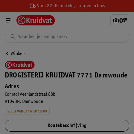
Voor 22:00 besteld, morgen in huis
0
.
00
Winkels
DROGISTERIJ KRUIDVAT 7771 Damwoude
Adres
Conradi Veenlandstraat 88b
9104BN
Damwoude
SLUIT VANDAAG OM 18:00
Routebeschrijving