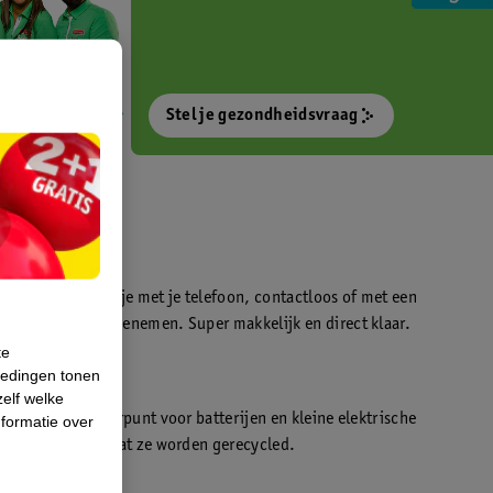
Stel je gezondheidsvraag
otokiosk waarmee je met je telefoon, contactloos of met een
o’s direct kan meenemen. Super makkelijk en direct klaar.
te
iedingen tonen
t
zelf welke
en WeCycle inleverpunt voor batterijen en kleine elektrische
formatie over
atis inleveren zodat ze worden gerecycled.