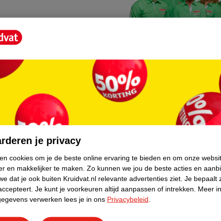
Kruidvat fotokiosk
o hoef je niet thuis te blijven
In de winkel vind je een f
rderen je privacy
geheugenkaartje, jouw fot
ken cookies om je de beste online ervaring te bieden en om onze websi
er en makkelijker te maken.
Zo kunnen we jou de beste acties en aanb
WeCycle inleverpun
e dat je ook buiten Kruidvat.nl relevante advertenties ziet.
Je bepaalt 
skundig advies krijgt over
In deze Kruidvat vind je e
accepteert.
Je kunt je voorkeuren altijd aanpassen of intrekken.
Meer in
gegevens verwerken lees je in ons
Privacybeleid
.
apparaten. Deze kan je gr