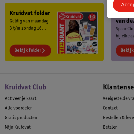
Acce
Kruidvat folder
Ben je 
van de
Geldig van maandag
3 t/m zondag 16
Kruidv
Spaar Cl
augustus 2026.
bij elke 
Club?
en ontva
Bekijk folder
exclusiev
Bekijk
Kruidvat Club
Klantense
Activeer je kaart
Veelgestelde vr
Alle voordelen
Contact
Gratis producten
Bestellen & lev
Mijn Kruidvat
Betalen