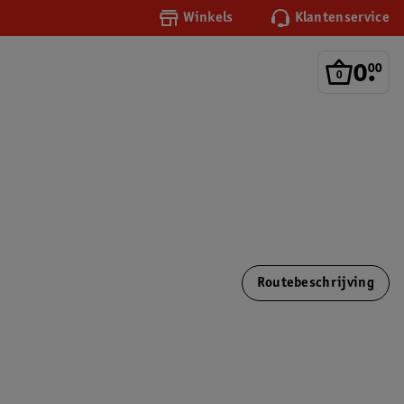
Winkels
Klantenservice
0
.
00
Routebeschrijving