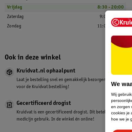
Vrijdag
8:30 - 20:00
Zaterdag
9:00 - 18:00
Zondag
11:00 - 18:00
Ook in deze winkel
Kruidvat.nl ophaalpunt
Laat je bestelling snel en gemakkelijk bezorgen in de winkel. Z
We waa
voor de Kruidvat bestelling!
Wij gebrui
persoonlijk
Gecertificeerd drogist
en zorgen w
Kruidvat is een gecertificeerd drogist. Dit betekent dat je de
cookies je 
hoe we je 
medicijn gebruik. In de winkel én online!