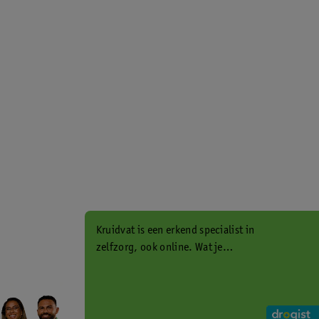
Kruidvat is een erkend specialist in
zelfzorg, ook online. Wat je
gezondheidsvraag ook is, stel hem
aan ons!