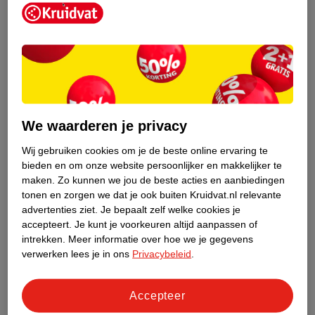
Kruidvat is een erkend specialist in
zelfzorg, ook online. Wat je
We waarderen je privacy
gezondheidsvraag ook is, stel hem aan
ons!
Wij gebruiken cookies om je de beste online ervaring te
bieden en om onze website persoonlijker en makkelijker te
Stel je gezondheidsvraag
maken.
Zo kunnen we jou de beste acties en aanbiedingen
tonen en zorgen we dat je ook buiten Kruidvat.nl relevante
advertenties ziet.
Je bepaalt zelf welke cookies je
accepteert.
Je kunt je voorkeuren altijd aanpassen of
Ook in deze winkel
intrekken.
Meer informatie over hoe we je gegevens
Kruidvat.nl ophaalpunt
verwerken lees je in ons
Privacybeleid
.
Laat je bestelling snel en gemakkelijk bezorgen in de
winkel. Zo hoef je niet thuis te blijven voor de Kruidvat
Accepteer
bestelling!