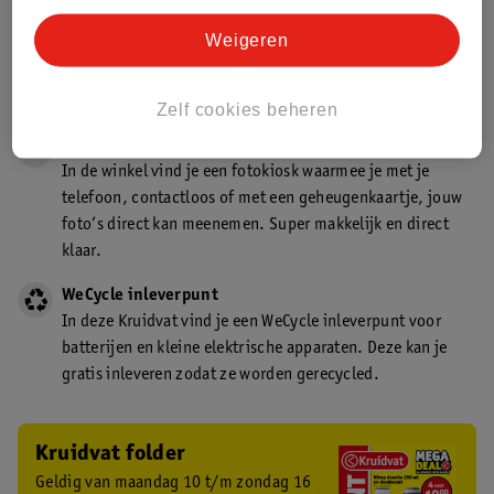
Gecertificeerd drogist
Weigeren
Kruidvat is een gecertificeerd drogist. Dit betekent dat je
deskundig advies krijgt over medicijn gebruik. In de
winkel én online!
Zelf cookies beheren
Kruidvat fotokiosk
In de winkel vind je een fotokiosk waarmee je met je
telefoon, contactloos of met een geheugenkaartje, jouw
foto’s direct kan meenemen. Super makkelijk en direct
klaar.
WeCycle inleverpunt
In deze Kruidvat vind je een WeCycle inleverpunt voor
batterijen en kleine elektrische apparaten. Deze kan je
gratis inleveren zodat ze worden gerecycled.
Kruidvat folder
Geldig van maandag 10 t/m zondag 16