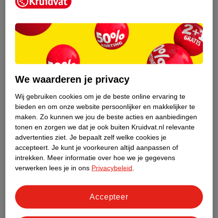
Kruidvat is een erkend specialist in
zelfzorg, ook online. Wat je
gezondheidsvraag ook is, stel hem aan
We waarderen je privacy
ons!
Wij gebruiken cookies om je de beste online ervaring te
Stel je gezondheidsvraag
bieden en om onze website persoonlijker en makkelijker te
maken.
Zo kunnen we jou de beste acties en aanbiedingen
tonen en zorgen we dat je ook buiten Kruidvat.nl relevante
advertenties ziet.
Je bepaalt zelf welke cookies je
Ook in deze winkel
accepteert.
Je kunt je voorkeuren altijd aanpassen of
intrekken.
Meer informatie over hoe we je gegevens
Kruidvat.nl ophaalpunt
verwerken lees je in ons
Privacybeleid
.
Laat je bestelling snel en gemakkelijk bezorgen in de
winkel. Zo hoef je niet thuis te blijven voor de Kruidvat
bestelling!
Accepteer
Gecertificeerd drogist