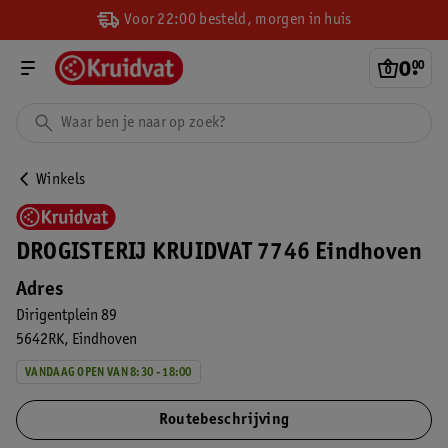
Voor 22:00 besteld, morgen in huis
0
.
00
Winkels
DROGISTERIJ KRUIDVAT 7746 Eindhoven
Adres
Dirigentplein 89
5642RK
Eindhoven
VANDAAG OPEN VAN 8:30 - 18:00
Routebeschrijving