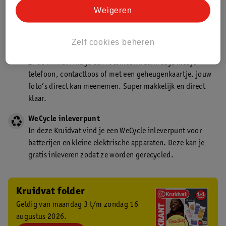
Kruidvat is een gecertificeerd drogist. Dit betekent dat je
Weigeren
deskundig advies krijgt over medicijn gebruik. In de
winkel én online!
Zelf cookies beheren
Kruidvat fotokiosk
In de winkel vind je een fotokiosk waarmee je met je
telefoon, contactloos of met een geheugenkaartje, jouw
foto’s direct kan meenemen. Super makkelijk en direct
klaar.
WeCycle inleverpunt
In deze Kruidvat vind je een WeCycle inleverpunt voor
batterijen en kleine elektrische apparaten. Deze kan je
gratis inleveren zodat ze worden gerecycled.
Kruidvat folder
Geldig van maandag 3 t/m zondag 16
augustus 2026.