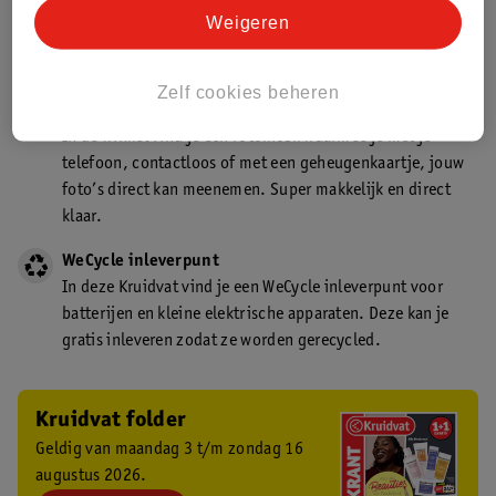
Kruidvat is een gecertificeerd drogist. Dit betekent dat je
Weigeren
deskundig advies krijgt over medicijn gebruik. In de
winkel én online!
Zelf cookies beheren
Kruidvat fotokiosk
In de winkel vind je een fotokiosk waarmee je met je
telefoon, contactloos of met een geheugenkaartje, jouw
foto’s direct kan meenemen. Super makkelijk en direct
klaar.
WeCycle inleverpunt
In deze Kruidvat vind je een WeCycle inleverpunt voor
batterijen en kleine elektrische apparaten. Deze kan je
gratis inleveren zodat ze worden gerecycled.
Kruidvat folder
Geldig van maandag 3 t/m zondag 16
augustus 2026.