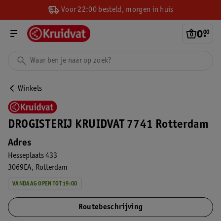
Voor 22:00 besteld, morgen in huis
0
.
00
Winkels
DROGISTERIJ KRUIDVAT 7741 Rotterdam
Adres
Hesseplaats 433
3069EA
Rotterdam
VANDAAG OPEN TOT 19:00
Routebeschrijving