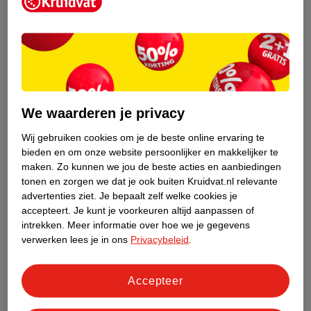
Kruidvat is een erkend specialist in
zelfzorg, ook online. Wat je
gezondheidsvraag ook is, stel hem aan
We waarderen je privacy
ons!
Wij gebruiken cookies om je de beste online ervaring te
Stel je gezondheidsvraag
bieden en om onze website persoonlijker en makkelijker te
maken.
Zo kunnen we jou de beste acties en aanbiedingen
tonen en zorgen we dat je ook buiten Kruidvat.nl relevante
advertenties ziet.
Je bepaalt zelf welke cookies je
Ook in deze winkel
accepteert.
Je kunt je voorkeuren altijd aanpassen of
intrekken.
Meer informatie over hoe we je gegevens
Kruidvat.nl ophaalpunt
verwerken lees je in ons
Privacybeleid
.
Laat je bestelling snel en gemakkelijk bezorgen in de
winkel. Zo hoef je niet thuis te blijven voor de Kruidvat
bestelling!
Accepteer
Gecertificeerd drogist