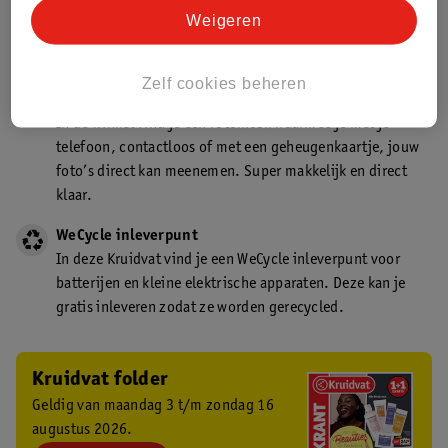
Kruidvat is een gecertificeerd drogist. Dit betekent dat je
Weigeren
deskundig advies krijgt over medicijn gebruik. In de
winkel én online!
Zelf cookies beheren
Kruidvat fotokiosk
In de winkel vind je een fotokiosk waarmee je met je
telefoon, contactloos of met een geheugenkaartje, jouw
foto’s direct kan meenemen. Super makkelijk en direct
klaar.
WeCycle inleverpunt
In deze Kruidvat vind je een WeCycle inleverpunt voor
batterijen en kleine elektrische apparaten. Deze kan je
gratis inleveren zodat ze worden gerecycled.
Kruidvat folder
Geldig van maandag 3 t/m zondag 16
augustus 2026.