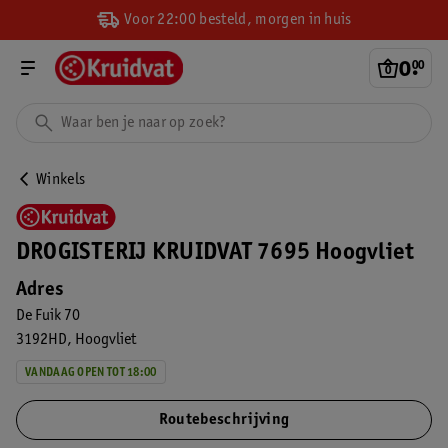
Voor 22:00 besteld, morgen in huis
0
.
00
Winkels
DROGISTERIJ KRUIDVAT 7695 Hoogvliet
Adres
De Fuik 70
3192HD
Hoogvliet
VANDAAG OPEN TOT 18:00
Routebeschrijving