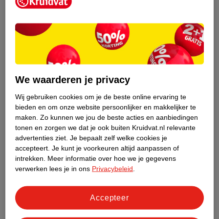
Kruidvat is een erkend specialist in
zelfzorg, ook online. Wat je
gezondheidsvraag ook is, stel hem aan
We waarderen je privacy
ons!
Wij gebruiken cookies om je de beste online ervaring te
Stel je gezondheidsvraag
bieden en om onze website persoonlijker en makkelijker te
maken.
Zo kunnen we jou de beste acties en aanbiedingen
tonen en zorgen we dat je ook buiten Kruidvat.nl relevante
advertenties ziet.
Je bepaalt zelf welke cookies je
Ook in deze winkel
accepteert.
Je kunt je voorkeuren altijd aanpassen of
intrekken.
Meer informatie over hoe we je gegevens
Kruidvat.nl ophaalpunt
verwerken lees je in ons
Privacybeleid
.
Laat je bestelling snel en gemakkelijk bezorgen in de
winkel. Zo hoef je niet thuis te blijven voor de Kruidvat
bestelling!
Accepteer
Gecertificeerd drogist