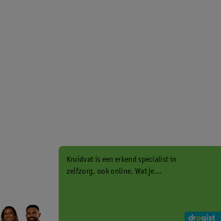
Kruidvat is een erkend specialist in
zelfzorg, ook online. Wat je
gezondheidsvraag ook is, stel hem
aan ons!