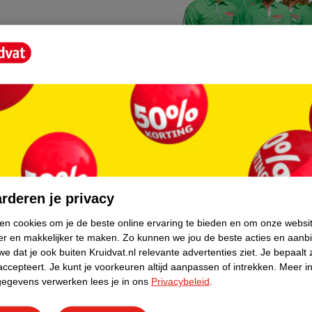
Kruidvat fotokiosk
o hoef je niet thuis te blijven
In de winkel vind je een f
rderen je privacy
geheugenkaartje, jouw fot
ken cookies om je de beste online ervaring te bieden en om onze websi
er en makkelijker te maken.
Zo kunnen we jou de beste acties en aanb
WeCycle inleverpun
e dat je ook buiten Kruidvat.nl relevante advertenties ziet.
Je bepaalt 
skundig advies krijgt over
In deze Kruidvat vind je e
accepteert.
Je kunt je voorkeuren altijd aanpassen of intrekken.
Meer in
gegevens verwerken lees je in ons
Privacybeleid
.
apparaten. Deze kan je gr