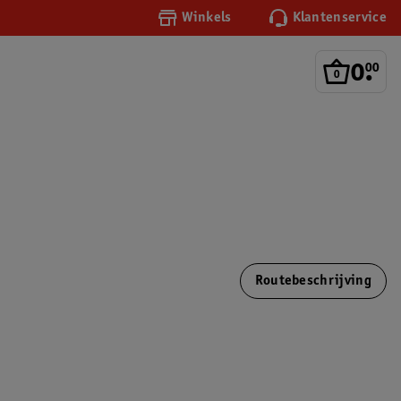
Winkels
Klantenservice
0
.
00
Routebeschrijving