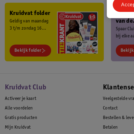
Acce
Kruidvat folder
Ben je 
van de
Geldig van maandag
3 t/m zondag 16
Kruidv
Spaar Cl
augustus 2026.
bij elke 
Club?
en ontva
Bekijk folder
exclusiev
Bekijk
Kruidvat Club
Klantense
Activeer je kaart
Veelgestelde vr
Alle voordelen
Contact
Gratis producten
Bestellen & lev
Mijn Kruidvat
Betalen