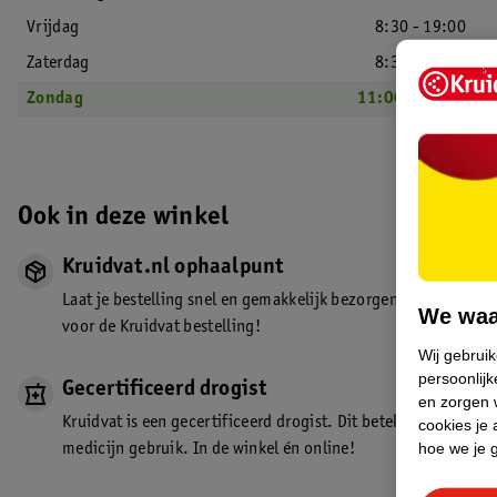
Vrijdag
8:30 - 19:00
Zaterdag
8:30 - 19:00
Zondag
11:00 - 18:00
Ook in deze winkel
Kruidvat.nl ophaalpunt
Laat je bestelling snel en gemakkelijk bezorgen in de winkel. Z
We waa
voor de Kruidvat bestelling!
Wij gebrui
persoonlijk
Gecertificeerd drogist
en zorgen w
Kruidvat is een gecertificeerd drogist. Dit betekent dat je de
cookies je 
hoe we je 
medicijn gebruik. In de winkel én online!