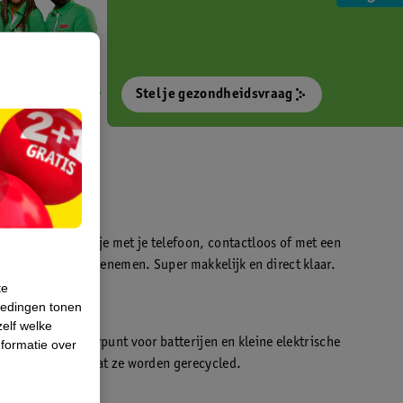
Stel je gezondheidsvraag
otokiosk waarmee je met je telefoon, contactloos of met een
o’s direct kan meenemen. Super makkelijk en direct klaar.
te
iedingen tonen
t
zelf welke
en WeCycle inleverpunt voor batterijen en kleine elektrische
formatie over
atis inleveren zodat ze worden gerecycled.