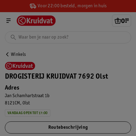
Voor 22:00 besteld, morgen in huis
0
.
00
Winkels
DROGISTERIJ KRUIDVAT 7692 Olst
Adres
Jan Schamhartstraat 1b
8121CM
Olst
VANDAAG OPEN TOT 17:00
Routebeschrijving