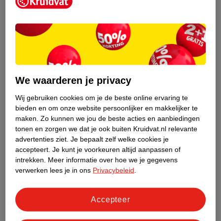
Kruidvat is een erkend specialist in
zelfzorg, ook online. Wat je
gezondheidsvraag ook is, stel hem aan
We waarderen je privacy
ons!
Wij gebruiken cookies om je de beste online ervaring te
Stel je gezondheidsvraag
bieden en om onze website persoonlijker en makkelijker te
maken.
Zo kunnen we jou de beste acties en aanbiedingen
tonen en zorgen we dat je ook buiten Kruidvat.nl relevante
advertenties ziet.
Je bepaalt zelf welke cookies je
Ook in deze winkel
accepteert.
Je kunt je voorkeuren altijd aanpassen of
intrekken.
Meer informatie over hoe we je gegevens
Kruidvat.nl ophaalpunt
verwerken lees je in ons
Privacybeleid
.
Laat je bestelling snel en gemakkelijk bezorgen in de
winkel. Zo hoef je niet thuis te blijven voor de Kruidvat
bestelling!
Accepteer
Gecertificeerd drogist