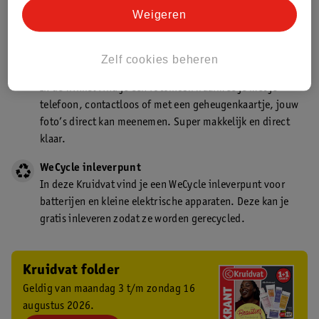
Kruidvat is een gecertificeerd drogist. Dit betekent dat je
Weigeren
deskundig advies krijgt over medicijn gebruik. In de
winkel én online!
Zelf cookies beheren
Kruidvat fotokiosk
In de winkel vind je een fotokiosk waarmee je met je
telefoon, contactloos of met een geheugenkaartje, jouw
foto’s direct kan meenemen. Super makkelijk en direct
klaar.
WeCycle inleverpunt
In deze Kruidvat vind je een WeCycle inleverpunt voor
batterijen en kleine elektrische apparaten. Deze kan je
gratis inleveren zodat ze worden gerecycled.
Kruidvat folder
Geldig van maandag 3 t/m zondag 16
augustus 2026.