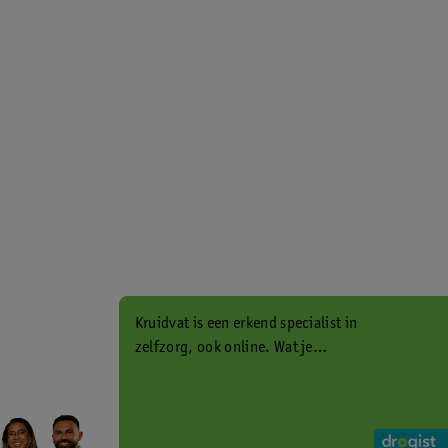
Kruidvat is een erkend specialist in
zelfzorg, ook online. Wat je
gezondheidsvraag ook is, stel hem
aan ons!