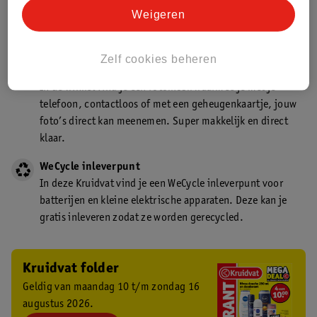
Kruidvat is een gecertificeerd drogist. Dit betekent dat je
Weigeren
deskundig advies krijgt over medicijn gebruik. In de
winkel én online!
Zelf cookies beheren
Kruidvat fotokiosk
In de winkel vind je een fotokiosk waarmee je met je
telefoon, contactloos of met een geheugenkaartje, jouw
foto’s direct kan meenemen. Super makkelijk en direct
klaar.
WeCycle inleverpunt
In deze Kruidvat vind je een WeCycle inleverpunt voor
batterijen en kleine elektrische apparaten. Deze kan je
gratis inleveren zodat ze worden gerecycled.
Kruidvat folder
Geldig van maandag 10 t/m zondag 16
augustus 2026.