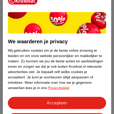
Kruidvat is een erkend specialist in
zelfzorg, ook online. Wat je
gezondheidsvraag ook is, stel hem aan
We waarderen je privacy
ons!
Wij gebruiken cookies om je de beste online ervaring te
Stel je gezondheidsvraag
bieden en om onze website persoonlijker en makkelijker te
maken.
Zo kunnen we jou de beste acties en aanbiedingen
tonen en zorgen we dat je ook buiten Kruidvat.nl relevante
advertenties ziet.
Je bepaalt zelf welke cookies je
Ook in deze winkel
accepteert.
Je kunt je voorkeuren altijd aanpassen of
intrekken.
Meer informatie over hoe we je gegevens
Kruidvat.nl ophaalpunt
verwerken lees je in ons
Privacybeleid
.
Laat je bestelling snel en gemakkelijk bezorgen in de
winkel. Zo hoef je niet thuis te blijven voor de Kruidvat
bestelling!
Accepteer
Gecertificeerd drogist