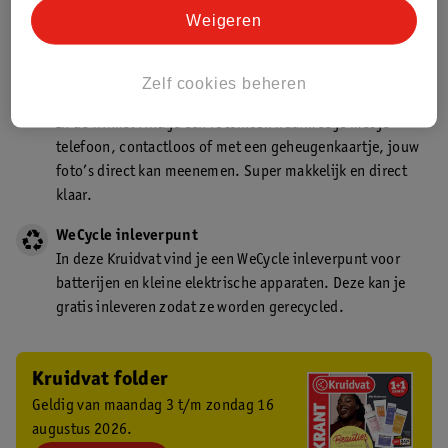
Kruidvat is een gecertificeerd drogist. Dit betekent dat je
Weigeren
deskundig advies krijgt over medicijn gebruik. In de
winkel én online!
Zelf cookies beheren
Kruidvat fotokiosk
In de winkel vind je een fotokiosk waarmee je met je
telefoon, contactloos of met een geheugenkaartje, jouw
foto’s direct kan meenemen. Super makkelijk en direct
klaar.
WeCycle inleverpunt
In deze Kruidvat vind je een WeCycle inleverpunt voor
batterijen en kleine elektrische apparaten. Deze kan je
gratis inleveren zodat ze worden gerecycled.
Kruidvat folder
Geldig van maandag 3 t/m zondag 16
augustus 2026.