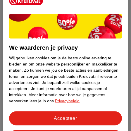
Kruidvat is een erkend specialist in
zelfzorg, ook online. Wat je
gezondheidsvraag ook is, stel hem aan
We waarderen je privacy
ons!
Wij gebruiken cookies om je de beste online ervaring te
Stel je gezondheidsvraag
bieden en om onze website persoonlijker en makkelijker te
maken.
Zo kunnen we jou de beste acties en aanbiedingen
tonen en zorgen we dat je ook buiten Kruidvat.nl relevante
advertenties ziet.
Je bepaalt zelf welke cookies je
Ook in deze winkel
accepteert.
Je kunt je voorkeuren altijd aanpassen of
intrekken.
Meer informatie over hoe we je gegevens
Kruidvat.nl ophaalpunt
verwerken lees je in ons
Privacybeleid
.
Laat je bestelling snel en gemakkelijk bezorgen in de
winkel. Zo hoef je niet thuis te blijven voor de Kruidvat
bestelling!
Accepteer
Gecertificeerd drogist