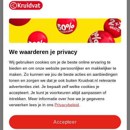
Kruidvat is een erkend specialist in
zelfzorg, ook online. Wat je
We waarderen je privacy
gezondheidsvraag ook is, stel hem aan
ons!
Wij gebruiken cookies om je de beste online ervaring te
bieden en om onze website persoonlijker en makkelijker te
Stel je gezondheidsvraag
maken.
Zo kunnen we jou de beste acties en aanbiedingen
tonen en zorgen we dat je ook buiten Kruidvat.nl relevante
advertenties ziet.
Je bepaalt zelf welke cookies je
accepteert.
Je kunt je voorkeuren altijd aanpassen of
Ook in deze winkel
intrekken.
Meer informatie over hoe we je gegevens
Kruidvat.nl ophaalpunt
verwerken lees je in ons
Privacybeleid
.
Laat je bestelling snel en gemakkelijk bezorgen in de
winkel. Zo hoef je niet thuis te blijven voor de Kruidvat
Accepteer
bestelling!