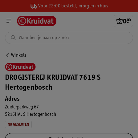
Voor 22:00 besteld, morgen in huis
0
.
00
Winkels
DROGISTERIJ KRUIDVAT 7619 S
Hertogenbosch
Adres
Zuiderparkweg 67
5216HA
S Hertogenbosch
NU GESLOTEN