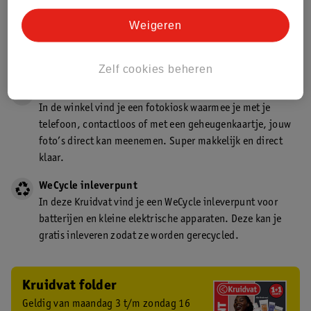
Gecertificeerd drogist
Weigeren
Kruidvat is een gecertificeerd drogist. Dit betekent dat je
deskundig advies krijgt over medicijn gebruik. In de
winkel én online!
Zelf cookies beheren
Kruidvat fotokiosk
In de winkel vind je een fotokiosk waarmee je met je
telefoon, contactloos of met een geheugenkaartje, jouw
foto’s direct kan meenemen. Super makkelijk en direct
klaar.
WeCycle inleverpunt
In deze Kruidvat vind je een WeCycle inleverpunt voor
batterijen en kleine elektrische apparaten. Deze kan je
gratis inleveren zodat ze worden gerecycled.
Kruidvat folder
Geldig van maandag 3 t/m zondag 16