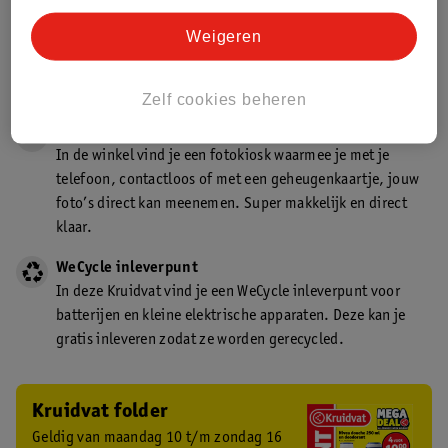
Gecertificeerd drogist
Weigeren
Kruidvat is een gecertificeerd drogist. Dit betekent dat je
deskundig advies krijgt over medicijn gebruik. In de
winkel én online!
Zelf cookies beheren
Kruidvat fotokiosk
In de winkel vind je een fotokiosk waarmee je met je
telefoon, contactloos of met een geheugenkaartje, jouw
foto’s direct kan meenemen. Super makkelijk en direct
klaar.
WeCycle inleverpunt
In deze Kruidvat vind je een WeCycle inleverpunt voor
batterijen en kleine elektrische apparaten. Deze kan je
gratis inleveren zodat ze worden gerecycled.
Kruidvat folder
Geldig van maandag 10 t/m zondag 16