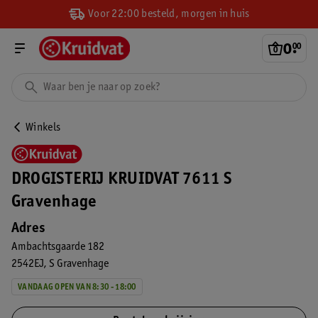
Voor 22:00 besteld, morgen in huis
0
.
00
Winkels
DROGISTERIJ KRUIDVAT 7611 S
Gravenhage
Adres
Ambachtsgaarde 182
2542EJ
S Gravenhage
VANDAAG OPEN VAN 8:30 - 18:00