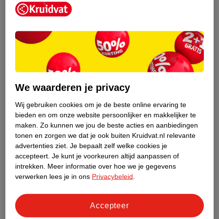
Kruidvat is een erkend specialist in
zelfzorg, ook online. Wat je
We waarderen je privacy
gezondheidsvraag ook is, stel hem aan
ons!
Wij gebruiken cookies om je de beste online ervaring te
bieden en om onze website persoonlijker en makkelijker te
Stel je gezondheidsvraag
maken.
Zo kunnen we jou de beste acties en aanbiedingen
tonen en zorgen we dat je ook buiten Kruidvat.nl relevante
advertenties ziet.
Je bepaalt zelf welke cookies je
accepteert.
Je kunt je voorkeuren altijd aanpassen of
Ook in deze winkel
intrekken.
Meer informatie over hoe we je gegevens
Kruidvat.nl ophaalpunt
verwerken lees je in ons
Privacybeleid
.
Laat je bestelling snel en gemakkelijk bezorgen in de
winkel. Zo hoef je niet thuis te blijven voor de Kruidvat
Accepteer
bestelling!