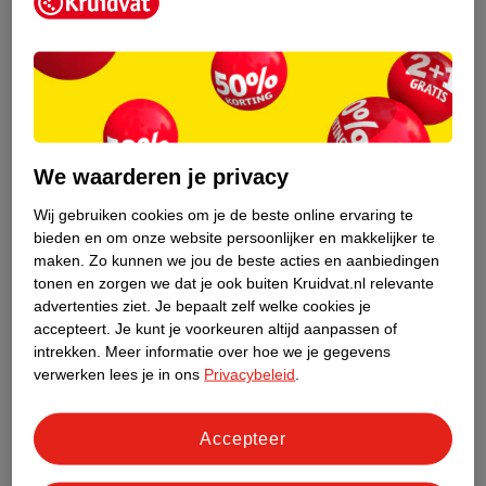
Kruidvat is een erkend specialist in
zelfzorg, ook online. Wat je
gezondheidsvraag ook is, stel hem aan
We waarderen je privacy
ons!
Wij gebruiken cookies om je de beste online ervaring te
Stel je gezondheidsvraag
bieden en om onze website persoonlijker en makkelijker te
maken.
Zo kunnen we jou de beste acties en aanbiedingen
tonen en zorgen we dat je ook buiten Kruidvat.nl relevante
advertenties ziet.
Je bepaalt zelf welke cookies je
Ook in deze winkel
accepteert.
Je kunt je voorkeuren altijd aanpassen of
intrekken.
Meer informatie over hoe we je gegevens
Kruidvat.nl ophaalpunt
verwerken lees je in ons
Privacybeleid
.
Laat je bestelling snel en gemakkelijk bezorgen in de
winkel. Zo hoef je niet thuis te blijven voor de Kruidvat
bestelling!
Accepteer
Gecertificeerd drogist