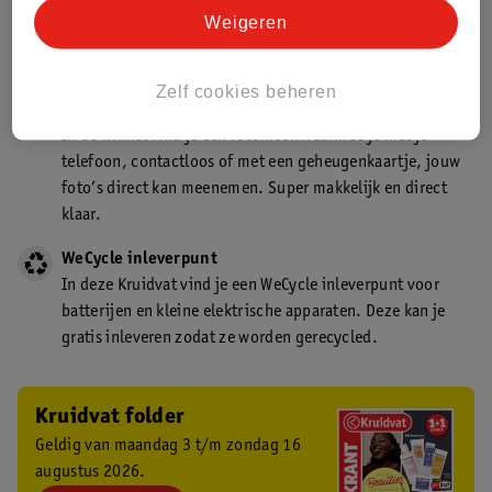
Kruidvat is een gecertificeerd drogist. Dit betekent dat je
Weigeren
deskundig advies krijgt over medicijn gebruik. In de
winkel én online!
Zelf cookies beheren
Kruidvat fotokiosk
In de winkel vind je een fotokiosk waarmee je met je
telefoon, contactloos of met een geheugenkaartje, jouw
foto’s direct kan meenemen. Super makkelijk en direct
klaar.
WeCycle inleverpunt
In deze Kruidvat vind je een WeCycle inleverpunt voor
batterijen en kleine elektrische apparaten. Deze kan je
gratis inleveren zodat ze worden gerecycled.
Kruidvat folder
Geldig van maandag 3 t/m zondag 16
augustus 2026.