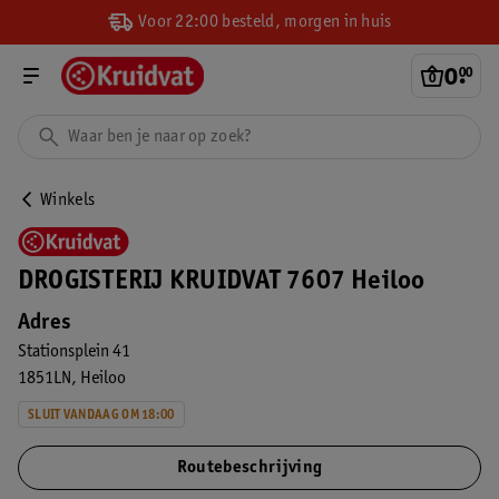
Voor 22:00 besteld, morgen in huis
0
.
00
Winkels
DROGISTERIJ KRUIDVAT 7607 Heiloo
Adres
Stationsplein 41
1851LN
Heiloo
SLUIT VANDAAG OM 18:00
Routebeschrijving