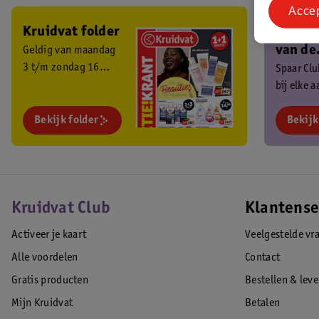
Acce
Kruidvat folder
Ben je 
van de
Geldig van maandag
3 t/m zondag 16
Kruidv
Spaar Cl
augustus 2026.
bij elke 
Club?
en ontva
Bekijk folder
exclusiev
Bekijk
Kruidvat Club
Klantense
Activeer je kaart
Veelgestelde vr
Alle voordelen
Contact
Gratis producten
Bestellen & lev
Mijn Kruidvat
Betalen