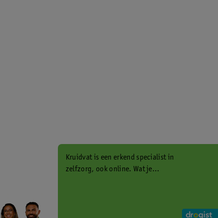
Kruidvat is een erkend specialist in
zelfzorg, ook online. Wat je
gezondheidsvraag ook is, stel hem
aan ons!