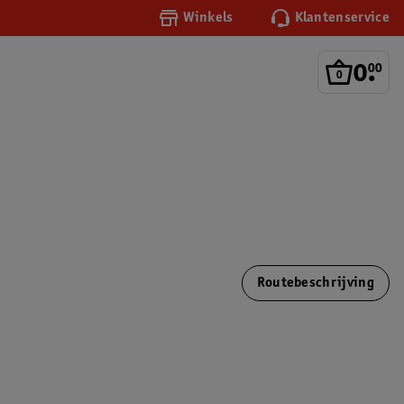
Winkels
Klantenservice
0
.
00
Routebeschrijving