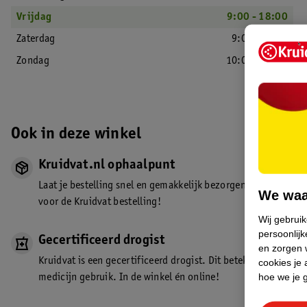
Vrijdag
9:00 - 18:00
Zaterdag
9:00 - 18:00
Zondag
10:00 - 18:00
Ook in deze winkel
Kruidvat.nl ophaalpunt
Laat je bestelling snel en gemakkelijk bezorgen in de winkel. Z
We waa
voor de Kruidvat bestelling!
Wij gebrui
persoonlijk
Gecertificeerd drogist
en zorgen w
Kruidvat is een gecertificeerd drogist. Dit betekent dat je de
cookies je 
hoe we je 
medicijn gebruik. In de winkel én online!