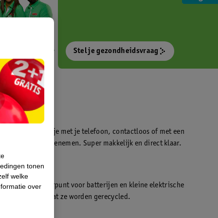
Stel je gezondheidsvraag
otokiosk waarmee je met je telefoon, contactloos of met een
o’s direct kan meenemen. Super makkelijk en direct klaar.
te
iedingen tonen
t
zelf welke
en WeCycle inleverpunt voor batterijen en kleine elektrische
formatie over
atis inleveren zodat ze worden gerecycled.