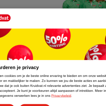
Kruidvat fotokiosk
o hoef je niet thuis te blijven
In de winkel vind je een f
rderen je privacy
geheugenkaartje, jouw fot
ken cookies om je de beste online ervaring te bieden en om onze websi
er en makkelijker te maken.
Zo kunnen we jou de beste acties en aanb
WeCycle inleverpun
e dat je ook buiten Kruidvat.nl relevante advertenties ziet.
Je bepaalt 
skundig advies krijgt over
In deze Kruidvat vind je e
accepteert.
Je kunt je voorkeuren altijd aanpassen of intrekken.
Meer in
gegevens verwerken lees je in ons
Privacybeleid
.
apparaten. Deze kan je gr