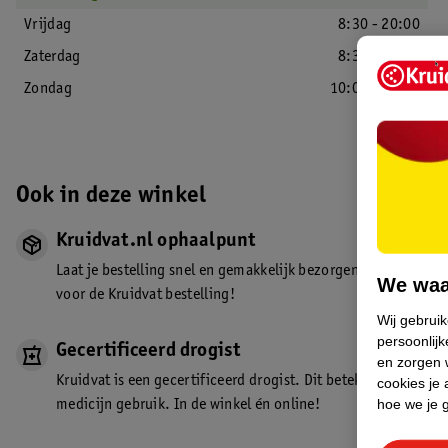
Vrijdag
8:30 - 20:00
Zaterdag
8:30 - 17:30
Zondag
10:00 - 17:00
Ook in deze winkel
Kruidvat.nl ophaalpunt
Laat je bestelling snel en gemakkelijk bezorgen in de winkel. Z
We waa
voor de Kruidvat bestelling!
Wij gebrui
persoonlijk
Gecertificeerd drogist
en zorgen w
Kruidvat is een gecertificeerd drogist. Dit betekent dat je de
cookies je 
hoe we je 
medicijn gebruik. In de winkel én online!