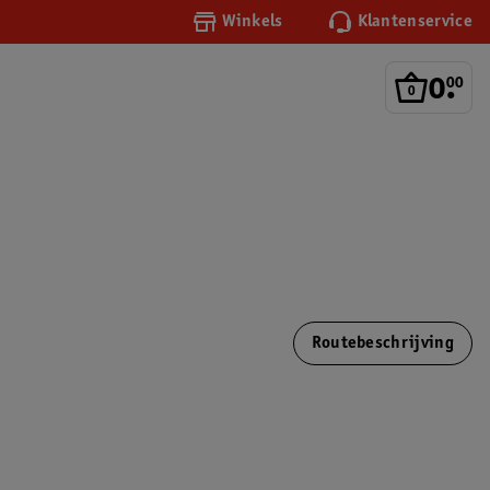
Winkels
Klantenservice
0
.
00
Routebeschrijving