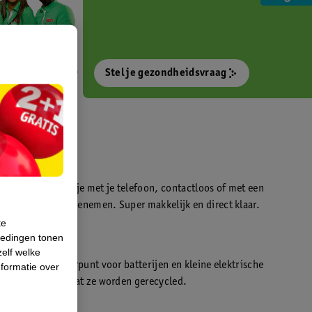
Stel je gezondheidsvraag
otokiosk waarmee je met je telefoon, contactloos of met een
o’s direct kan meenemen. Super makkelijk en direct klaar.
te
iedingen tonen
t
zelf welke
en WeCycle inleverpunt voor batterijen en kleine elektrische
formatie over
atis inleveren zodat ze worden gerecycled.