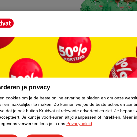
Kruidvat fotokiosk
o hoef je niet thuis te blijven
In de winkel vind je een f
rderen je privacy
geheugenkaartje, jouw fot
ken cookies om je de beste online ervaring te bieden en om onze websi
er en makkelijker te maken.
Zo kunnen we jou de beste acties en aanb
WeCycle inleverpun
e dat je ook buiten Kruidvat.nl relevante advertenties ziet.
Je bepaalt 
skundig advies krijgt over
In deze Kruidvat vind je e
accepteert.
Je kunt je voorkeuren altijd aanpassen of intrekken.
Meer in
gegevens verwerken lees je in ons
Privacybeleid
.
apparaten. Deze kan je gr