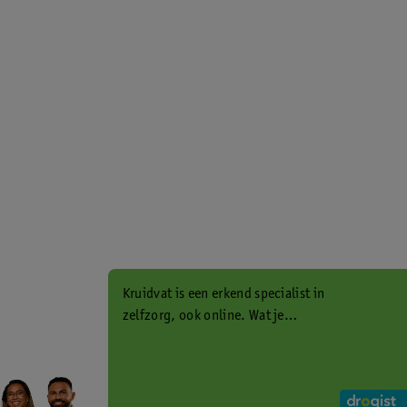
Kruidvat is een erkend specialist in
zelfzorg, ook online. Wat je
gezondheidsvraag ook is, stel hem
aan ons!