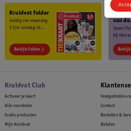
Acce
Kruidvat folder
Ben je 
van de
Geldig van maandag
3 t/m zondag 16
Kruidv
Spaar Cl
augustus 2026.
bij elke 
Club?
en ontva
Bekijk folder
exclusiev
Bekijk
Kruidvat Club
Klantense
Activeer je kaart
Veelgestelde vr
Alle voordelen
Contact
Gratis producten
Bestellen & lev
Mijn Kruidvat
Betalen