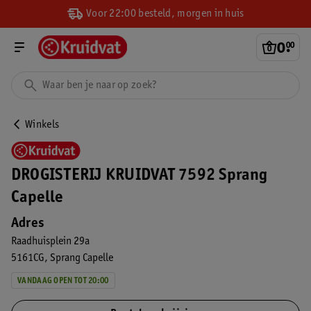
Voor 22:00 besteld, morgen in huis
0
.
00
Winkels
DROGISTERIJ KRUIDVAT 7592 Sprang
Capelle
Adres
Raadhuisplein 29a
5161CG
Sprang Capelle
VANDAAG OPEN TOT 20:00