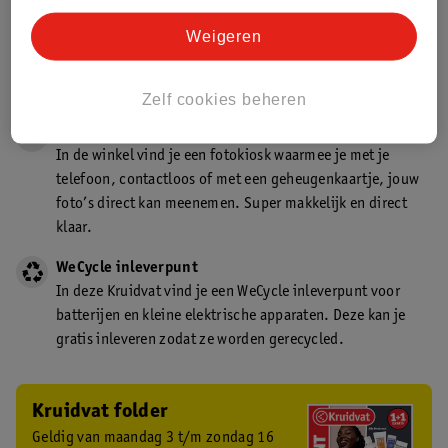
Gecertificeerd drogist
Weigeren
Kruidvat is een gecertificeerd drogist. Dit betekent dat je
deskundig advies krijgt over medicijn gebruik. In de
winkel én online!
Zelf cookies beheren
Kruidvat fotokiosk
In de winkel vind je een fotokiosk waarmee je met je
telefoon, contactloos of met een geheugenkaartje, jouw
foto’s direct kan meenemen. Super makkelijk en direct
klaar.
WeCycle inleverpunt
In deze Kruidvat vind je een WeCycle inleverpunt voor
batterijen en kleine elektrische apparaten. Deze kan je
gratis inleveren zodat ze worden gerecycled.
Kruidvat folder
Geldig van maandag 3 t/m zondag 16