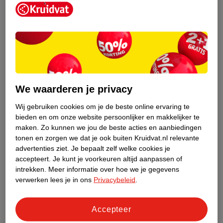
Kruidvat is een erkend specialist in
zelfzorg, ook online. Wat je
We waarderen je privacy
gezondheidsvraag ook is, stel hem aan
ons!
Wij gebruiken cookies om je de beste online ervaring te
bieden en om onze website persoonlijker en makkelijker te
Stel je gezondheidsvraag
maken.
Zo kunnen we jou de beste acties en aanbiedingen
tonen en zorgen we dat je ook buiten Kruidvat.nl relevante
advertenties ziet.
Je bepaalt zelf welke cookies je
accepteert.
Je kunt je voorkeuren altijd aanpassen of
Ook in deze winkel
intrekken.
Meer informatie over hoe we je gegevens
Kruidvat.nl ophaalpunt
verwerken lees je in ons
Privacybeleid
.
Laat je bestelling snel en gemakkelijk bezorgen in de
winkel. Zo hoef je niet thuis te blijven voor de Kruidvat
Accepteer
bestelling!