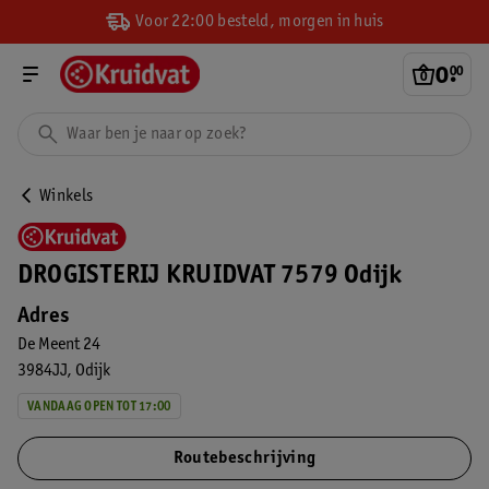
Voor 22:00 besteld, morgen in huis
0
.
00
Winkels
DROGISTERIJ KRUIDVAT 7579 Odijk
Adres
De Meent 24
3984JJ
Odijk
VANDAAG OPEN TOT 17:00
Routebeschrijving