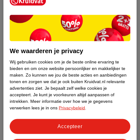
Kruidvat is een erkend specialist in
zelfzorg, ook online. Wat je
gezondheidsvraag ook is, stel hem aan
We waarderen je privacy
ons!
Wij gebruiken cookies om je de beste online ervaring te
Stel je gezondheidsvraag
bieden en om onze website persoonlijker en makkelijker te
maken.
Zo kunnen we jou de beste acties en aanbiedingen
tonen en zorgen we dat je ook buiten Kruidvat.nl relevante
advertenties ziet.
Je bepaalt zelf welke cookies je
Ook in deze winkel
accepteert.
Je kunt je voorkeuren altijd aanpassen of
intrekken.
Meer informatie over hoe we je gegevens
Kruidvat.nl ophaalpunt
verwerken lees je in ons
Privacybeleid
.
Laat je bestelling snel en gemakkelijk bezorgen in de
winkel. Zo hoef je niet thuis te blijven voor de Kruidvat
bestelling!
Accepteer
Gecertificeerd drogist