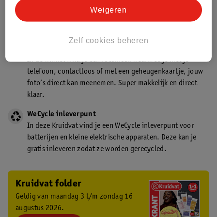
Kruidvat is een gecertificeerd drogist. Dit betekent dat je
Weigeren
deskundig advies krijgt over medicijn gebruik. In de
winkel én online!
Zelf cookies beheren
Kruidvat fotokiosk
In de winkel vind je een fotokiosk waarmee je met je
telefoon, contactloos of met een geheugenkaartje, jouw
foto’s direct kan meenemen. Super makkelijk en direct
klaar.
WeCycle inleverpunt
In deze Kruidvat vind je een WeCycle inleverpunt voor
batterijen en kleine elektrische apparaten. Deze kan je
gratis inleveren zodat ze worden gerecycled.
Kruidvat folder
Geldig van maandag 3 t/m zondag 16
augustus 2026.