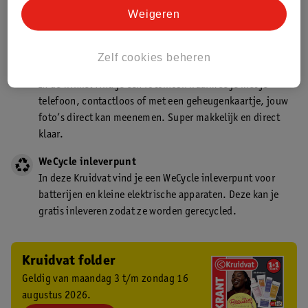
Kruidvat is een gecertificeerd drogist. Dit betekent dat je
Weigeren
deskundig advies krijgt over medicijn gebruik. In de
winkel én online!
Zelf cookies beheren
Kruidvat fotokiosk
In de winkel vind je een fotokiosk waarmee je met je
telefoon, contactloos of met een geheugenkaartje, jouw
foto’s direct kan meenemen. Super makkelijk en direct
klaar.
WeCycle inleverpunt
In deze Kruidvat vind je een WeCycle inleverpunt voor
batterijen en kleine elektrische apparaten. Deze kan je
gratis inleveren zodat ze worden gerecycled.
Kruidvat folder
Geldig van maandag 3 t/m zondag 16
augustus 2026.