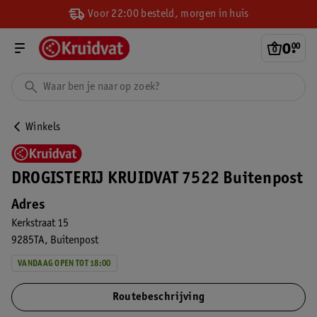
Voor 22:00 besteld, morgen in huis
0
.
00
Winkels
DROGISTERIJ KRUIDVAT 7522 Buitenpost
Adres
Kerkstraat 15
9285TA
Buitenpost
VANDAAG OPEN TOT 18:00
Routebeschrijving