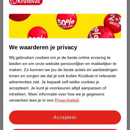
Kruidvat is een erkend specialist in
zelfzorg, ook online. Wat je
gezondheidsvraag ook is, stel hem aan
We waarderen je privacy
ons!
Wij gebruiken cookies om je de beste online ervaring te
Stel je gezondheidsvraag
bieden en om onze website persoonlijker en makkelijker te
maken.
Zo kunnen we jou de beste acties en aanbiedingen
tonen en zorgen we dat je ook buiten Kruidvat.nl relevante
advertenties ziet.
Je bepaalt zelf welke cookies je
Ook in deze winkel
accepteert.
Je kunt je voorkeuren altijd aanpassen of
intrekken.
Meer informatie over hoe we je gegevens
Kruidvat.nl ophaalpunt
verwerken lees je in ons
Privacybeleid
.
Laat je bestelling snel en gemakkelijk bezorgen in de
winkel. Zo hoef je niet thuis te blijven voor de Kruidvat
bestelling!
Accepteer
Gecertificeerd drogist