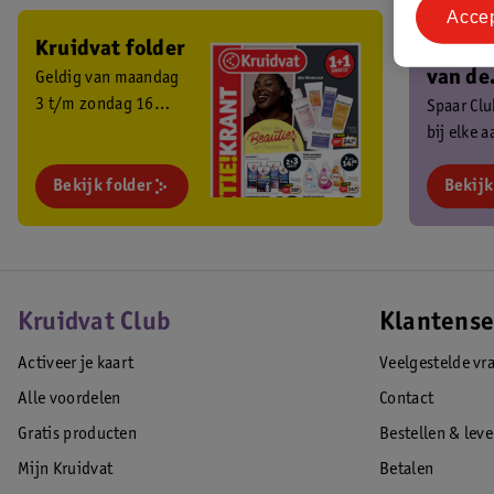
Acce
Kruidvat folder
Ben je 
van de
Geldig van maandag
3 t/m zondag 16
Kruidv
Spaar Cl
augustus 2026.
bij elke 
Club?
en ontva
Bekijk folder
exclusiev
Bekijk
Kruidvat Club
Klantense
Activeer je kaart
Veelgestelde vr
Alle voordelen
Contact
Gratis producten
Bestellen & lev
Mijn Kruidvat
Betalen