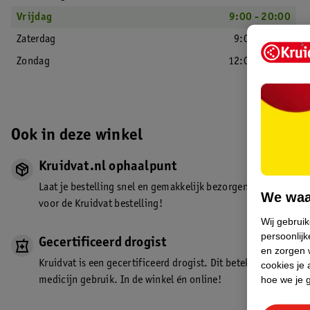
Vrijdag
9:00 - 20:00
Zaterdag
9:00 - 18:00
Zondag
12:00 - 17:30
Ook in deze winkel
Kruidvat.nl ophaalpunt
Laat je bestelling snel en gemakkelijk bezorgen in de winkel. Z
We waa
voor de Kruidvat bestelling!
Wij gebrui
persoonlijk
Gecertificeerd drogist
en zorgen w
Kruidvat is een gecertificeerd drogist. Dit betekent dat je de
cookies je 
hoe we je 
medicijn gebruik. In de winkel én online!