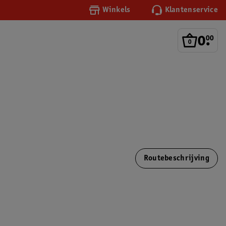
Winkels
Klantenservice
0
.
00
Routebeschrijving