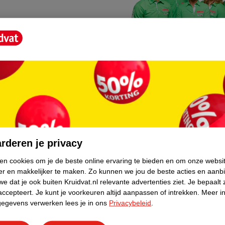
Kruidvat fotokiosk
o hoef je niet thuis te blijven
In de winkel vind je een f
rderen je privacy
geheugenkaartje, jouw fot
ken cookies om je de beste online ervaring te bieden en om onze websi
er en makkelijker te maken.
Zo kunnen we jou de beste acties en aanb
WeCycle inleverpun
e dat je ook buiten Kruidvat.nl relevante advertenties ziet.
Je bepaalt 
skundig advies krijgt over
In deze Kruidvat vind je e
accepteert.
Je kunt je voorkeuren altijd aanpassen of intrekken.
Meer in
gegevens verwerken lees je in ons
Privacybeleid
.
apparaten. Deze kan je gr