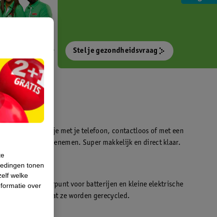
Stel je gezondheidsvraag
otokiosk waarmee je met je telefoon, contactloos of met een
o’s direct kan meenemen. Super makkelijk en direct klaar.
te
iedingen tonen
t
zelf welke
en WeCycle inleverpunt voor batterijen en kleine elektrische
formatie over
atis inleveren zodat ze worden gerecycled.