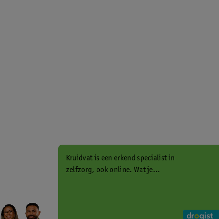
Kruidvat is een erkend specialist in
zelfzorg, ook online. Wat je
gezondheidsvraag ook is, stel hem
aan ons!