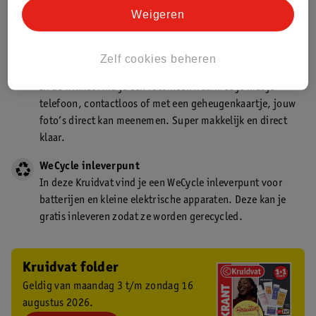
Kruidvat is een gecertificeerd drogist. Dit betekent dat je
Weigeren
deskundig advies krijgt over medicijn gebruik. In de
winkel én online!
Zelf cookies beheren
Kruidvat fotokiosk
In de winkel vind je een fotokiosk waarmee je met je
telefoon, contactloos of met een geheugenkaartje, jouw
foto’s direct kan meenemen. Super makkelijk en direct
klaar.
WeCycle inleverpunt
In deze Kruidvat vind je een WeCycle inleverpunt voor
batterijen en kleine elektrische apparaten. Deze kan je
gratis inleveren zodat ze worden gerecycled.
Kruidvat folder
Geldig van maandag 3 t/m zondag 16
augustus 2026.