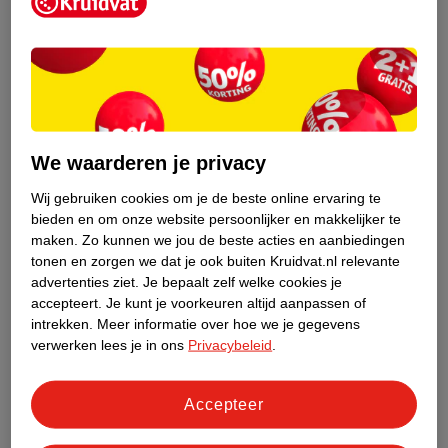
Kruidvat is een erkend specialist in
zelfzorg, ook online. Wat je
gezondheidsvraag ook is, stel hem aan
We waarderen je privacy
ons!
Wij gebruiken cookies om je de beste online ervaring te
Stel je gezondheidsvraag
bieden en om onze website persoonlijker en makkelijker te
maken.
Zo kunnen we jou de beste acties en aanbiedingen
tonen en zorgen we dat je ook buiten Kruidvat.nl relevante
advertenties ziet.
Je bepaalt zelf welke cookies je
Ook in deze winkel
accepteert.
Je kunt je voorkeuren altijd aanpassen of
intrekken.
Meer informatie over hoe we je gegevens
Kruidvat.nl ophaalpunt
verwerken lees je in ons
Privacybeleid
.
Laat je bestelling snel en gemakkelijk bezorgen in de
winkel. Zo hoef je niet thuis te blijven voor de Kruidvat
bestelling!
Accepteer
Gecertificeerd drogist