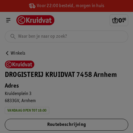
Voor 22:00 besteld, morgen in huis
0
.
00
Winkels
DROGISTERIJ KRUIDVAT 7458 Arnhem
Adres
Kruidenplein 3
6833GV
Arnhem
VANDAAG OPEN TOT 18:00
Routebeschrijving