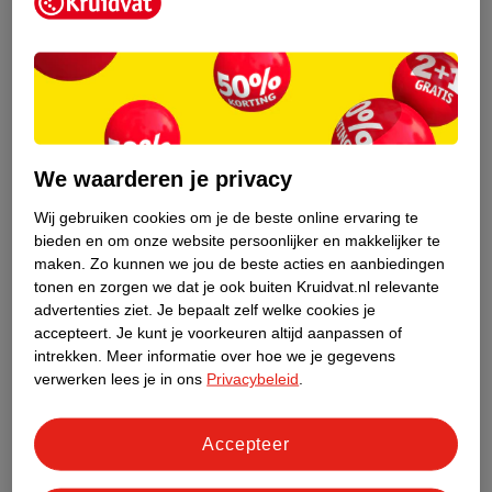
Kruidvat is een erkend specialist in
zelfzorg, ook online. Wat je
gezondheidsvraag ook is, stel hem aan
We waarderen je privacy
ons!
Wij gebruiken cookies om je de beste online ervaring te
Stel je gezondheidsvraag
bieden en om onze website persoonlijker en makkelijker te
maken.
Zo kunnen we jou de beste acties en aanbiedingen
tonen en zorgen we dat je ook buiten Kruidvat.nl relevante
advertenties ziet.
Je bepaalt zelf welke cookies je
Ook in deze winkel
accepteert.
Je kunt je voorkeuren altijd aanpassen of
intrekken.
Meer informatie over hoe we je gegevens
Kruidvat.nl ophaalpunt
verwerken lees je in ons
Privacybeleid
.
Laat je bestelling snel en gemakkelijk bezorgen in de
winkel. Zo hoef je niet thuis te blijven voor de Kruidvat
bestelling!
Accepteer
Gecertificeerd drogist