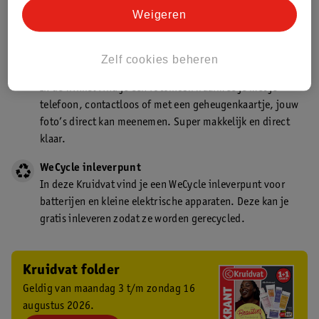
Kruidvat is een gecertificeerd drogist. Dit betekent dat je
Weigeren
deskundig advies krijgt over medicijn gebruik. In de
winkel én online!
Zelf cookies beheren
Kruidvat fotokiosk
In de winkel vind je een fotokiosk waarmee je met je
telefoon, contactloos of met een geheugenkaartje, jouw
foto’s direct kan meenemen. Super makkelijk en direct
klaar.
WeCycle inleverpunt
In deze Kruidvat vind je een WeCycle inleverpunt voor
batterijen en kleine elektrische apparaten. Deze kan je
gratis inleveren zodat ze worden gerecycled.
Kruidvat folder
Geldig van maandag 3 t/m zondag 16
augustus 2026.