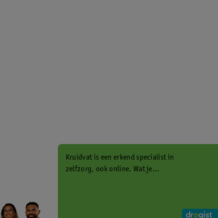
Kruidvat is een erkend specialist in
zelfzorg, ook online. Wat je
gezondheidsvraag ook is, stel hem
aan ons!