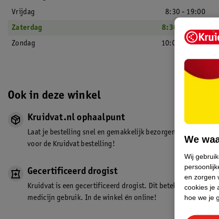
Vrijdag
8:30 - 19:00
Zaterdag
8:30 - 18:00
Zondag
10:00 - 18:00
Ook in deze winkel
Kruidvat.nl ophaalpunt
Laat je bestelling snel en gemakkelijk bezorgen in de winkel. Z
We waa
voor de Kruidvat bestelling!
Wij gebrui
persoonlijk
Gecertificeerd drogist
en zorgen w
Kruidvat is een gecertificeerd drogist. Dit betekent dat je de
cookies je 
hoe we je 
medicijn gebruik. In de winkel én online!