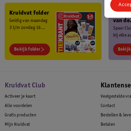
Acce
Kruidvat folder
Ben je 
van de
Geldig van maandag
3 t/m zondag 16
Kruidv
Spaar Cl
augustus 2026.
bij elke 
Club?
en ontva
Bekijk folder
exclusiev
Bekijk
Kruidvat Club
Klantense
Activeer je kaart
Veelgestelde vr
Alle voordelen
Contact
Gratis producten
Bestellen & lev
Mijn Kruidvat
Betalen