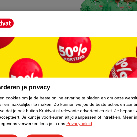
Kruidvat fotokiosk
o hoef je niet thuis te blijven
In de winkel vind je een f
rderen je privacy
geheugenkaartje, jouw fot
ken cookies om je de beste online ervaring te bieden en om onze websi
er en makkelijker te maken.
Zo kunnen we jou de beste acties en aanb
WeCycle inleverpun
e dat je ook buiten Kruidvat.nl relevante advertenties ziet.
Je bepaalt 
skundig advies krijgt over
In deze Kruidvat vind je e
accepteert.
Je kunt je voorkeuren altijd aanpassen of intrekken.
Meer in
gegevens verwerken lees je in ons
Privacybeleid
.
apparaten. Deze kan je gr