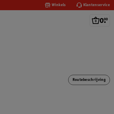
Winkels
Klantenservice
0
.
00
Routebeschrijving