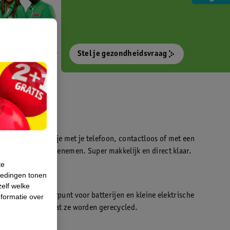
Stel je gezondheidsvraag
otokiosk waarmee je met je telefoon, contactloos of met een
o’s direct kan meenemen. Super makkelijk en direct klaar.
te
iedingen tonen
t
zelf welke
en WeCycle inleverpunt voor batterijen en kleine elektrische
formatie over
atis inleveren zodat ze worden gerecycled.