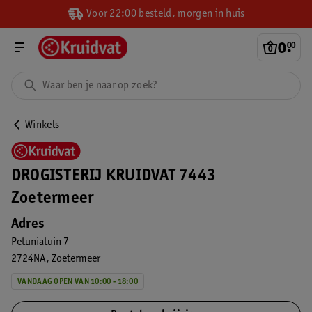
Voor 22:00 besteld, morgen in huis
0
.
00
Winkels
DROGISTERIJ KRUIDVAT 7443
Zoetermeer
Adres
Petuniatuin 7
2724NA
Zoetermeer
VANDAAG OPEN VAN 10:00 - 18:00