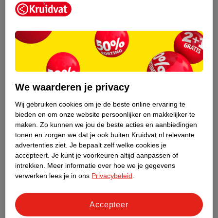
Kruidvat is een erkend specialist in
zelfzorg, ook online. Wat je
We waarderen je privacy
gezondheidsvraag ook is, stel hem aan
ons!
Wij gebruiken cookies om je de beste online ervaring te
bieden en om onze website persoonlijker en makkelijker te
Stel je gezondheidsvraag
maken.
Zo kunnen we jou de beste acties en aanbiedingen
tonen en zorgen we dat je ook buiten Kruidvat.nl relevante
advertenties ziet.
Je bepaalt zelf welke cookies je
accepteert.
Je kunt je voorkeuren altijd aanpassen of
Ook in deze winkel
intrekken.
Meer informatie over hoe we je gegevens
Kruidvat.nl ophaalpunt
verwerken lees je in ons
Privacybeleid
.
Laat je bestelling snel en gemakkelijk bezorgen in de
winkel. Zo hoef je niet thuis te blijven voor de Kruidvat
Accepteer
bestelling!