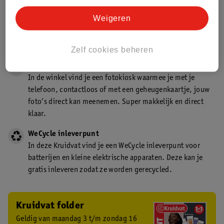
Gecertificeerd drogist
Weigeren
Kruidvat is een gecertificeerd drogist. Dit betekent dat je
deskundig advies krijgt over medicijn gebruik. In de
winkel én online!
Zelf cookies beheren
Kruidvat fotokiosk
In de winkel vind je een fotokiosk waarmee je met je
telefoon, contactloos of met een geheugenkaartje, jouw
foto’s direct kan meenemen. Super makkelijk en direct
klaar.
WeCycle inleverpunt
In deze Kruidvat vind je een WeCycle inleverpunt voor
batterijen en kleine elektrische apparaten. Deze kan je
gratis inleveren zodat ze worden gerecycled.
Kruidvat folder
Geldig van maandag 3 t/m zondag 16