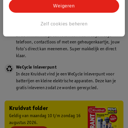
Kruidvat is een gecertificeerd drogist. Dit betekent dat je
Weigeren
deskundig advies krijgt over medicijn gebruik. In de
winkel én online!
Zelf cookies beheren
Kruidvat fotokiosk
In de winkel vind je een fotokiosk waarmee je met je
telefoon, contactloos of met een geheugenkaartje, jouw
foto’s direct kan meenemen. Super makkelijk en direct
klaar.
WeCycle inleverpunt
In deze Kruidvat vind je een WeCycle inleverpunt voor
batterijen en kleine elektrische apparaten. Deze kan je
gratis inleveren zodat ze worden gerecycled.
Kruidvat folder
Geldig van maandag 10 t/m zondag 16
augustus 2026.