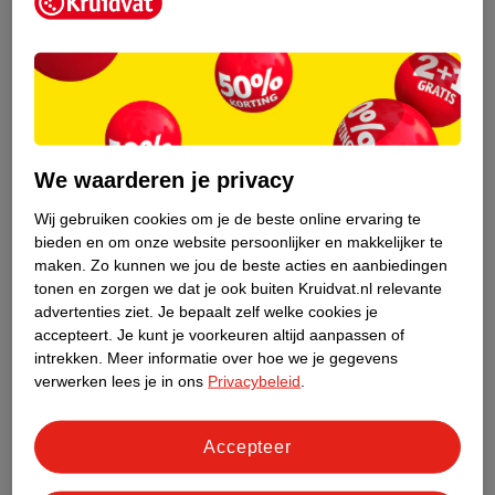
Kruidvat is een erkend specialist in
zelfzorg, ook online. Wat je
gezondheidsvraag ook is, stel hem aan
We waarderen je privacy
ons!
Wij gebruiken cookies om je de beste online ervaring te
Stel je gezondheidsvraag
bieden en om onze website persoonlijker en makkelijker te
maken.
Zo kunnen we jou de beste acties en aanbiedingen
tonen en zorgen we dat je ook buiten Kruidvat.nl relevante
advertenties ziet.
Je bepaalt zelf welke cookies je
Ook in deze winkel
accepteert.
Je kunt je voorkeuren altijd aanpassen of
intrekken.
Meer informatie over hoe we je gegevens
Kruidvat.nl ophaalpunt
verwerken lees je in ons
Privacybeleid
.
Laat je bestelling snel en gemakkelijk bezorgen in de
winkel. Zo hoef je niet thuis te blijven voor de Kruidvat
bestelling!
Accepteer
Gecertificeerd drogist