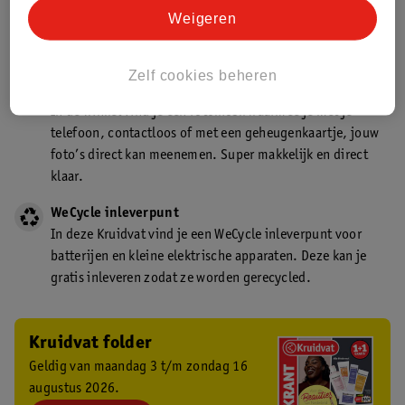
Kruidvat is een gecertificeerd drogist. Dit betekent dat je
Weigeren
deskundig advies krijgt over medicijn gebruik. In de
winkel én online!
Zelf cookies beheren
Kruidvat fotokiosk
In de winkel vind je een fotokiosk waarmee je met je
telefoon, contactloos of met een geheugenkaartje, jouw
foto’s direct kan meenemen. Super makkelijk en direct
klaar.
WeCycle inleverpunt
In deze Kruidvat vind je een WeCycle inleverpunt voor
batterijen en kleine elektrische apparaten. Deze kan je
gratis inleveren zodat ze worden gerecycled.
Kruidvat folder
Geldig van maandag 3 t/m zondag 16
augustus 2026.