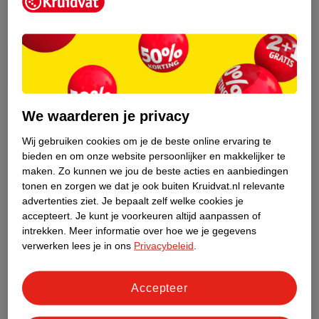
Kruidvat is een erkend specialist in
zelfzorg, ook online. Wat je
gezondheidsvraag ook is, stel hem aan
We waarderen je privacy
ons!
Wij gebruiken cookies om je de beste online ervaring te
Stel je gezondheidsvraag
bieden en om onze website persoonlijker en makkelijker te
maken.
Zo kunnen we jou de beste acties en aanbiedingen
tonen en zorgen we dat je ook buiten Kruidvat.nl relevante
advertenties ziet.
Je bepaalt zelf welke cookies je
Ook in deze winkel
accepteert.
Je kunt je voorkeuren altijd aanpassen of
intrekken.
Meer informatie over hoe we je gegevens
Kruidvat.nl ophaalpunt
verwerken lees je in ons
Privacybeleid
.
Laat je bestelling snel en gemakkelijk bezorgen in de
winkel. Zo hoef je niet thuis te blijven voor de Kruidvat
bestelling!
Accepteer
Gecertificeerd drogist