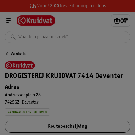
Voor 22:00 besteld, morgen in huis
0
.
00
Winkels
DROGISTERIJ KRUIDVAT 7414 Deventer
Adres
Andriessenplein 28
7425GZ
Deventer
VANDAAG OPEN TOT 18:00
Routebeschrijving