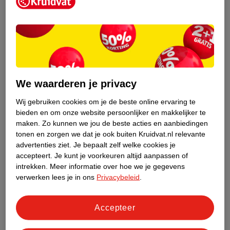
Kruidvat is een erkend specialist in
zelfzorg, ook online. Wat je
gezondheidsvraag ook is, stel hem aan
We waarderen je privacy
ons!
Wij gebruiken cookies om je de beste online ervaring te
Stel je gezondheidsvraag
bieden en om onze website persoonlijker en makkelijker te
maken.
Zo kunnen we jou de beste acties en aanbiedingen
tonen en zorgen we dat je ook buiten Kruidvat.nl relevante
advertenties ziet.
Je bepaalt zelf welke cookies je
Ook in deze winkel
accepteert.
Je kunt je voorkeuren altijd aanpassen of
intrekken.
Meer informatie over hoe we je gegevens
Kruidvat.nl ophaalpunt
verwerken lees je in ons
Privacybeleid
.
Laat je bestelling snel en gemakkelijk bezorgen in de
winkel. Zo hoef je niet thuis te blijven voor de Kruidvat
bestelling!
Accepteer
Gecertificeerd drogist