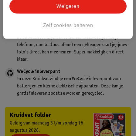
Kruidvat is een gecertificeerd drogist. Dit betekent dat je
Weigeren
deskundig advies krijgt over medicijn gebruik. In de
winkel én online!
Zelf cookies beheren
Kruidvat fotokiosk
In de winkel vind je een fotokiosk waarmee je met je
telefoon, contactloos of met een geheugenkaartje, jouw
foto’s direct kan meenemen. Super makkelijk en direct
klaar.
WeCycle inleverpunt
In deze Kruidvat vind je een WeCycle inleverpunt voor
batterijen en kleine elektrische apparaten. Deze kan je
gratis inleveren zodat ze worden gerecycled.
Kruidvat folder
Geldig van maandag 3 t/m zondag 16
augustus 2026.