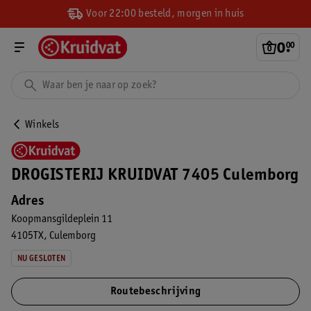
Voor 22:00 besteld, morgen in huis
0
.
00
Winkels
DROGISTERIJ KRUIDVAT 7405 Culemborg
Adres
Koopmansgildeplein 11
4105TX
Culemborg
NU GESLOTEN
Routebeschrijving