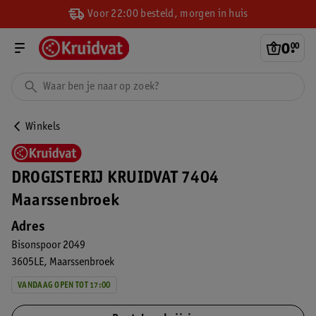
Voor 22:00 besteld, morgen in huis
0
.
00
Winkels
DROGISTERIJ KRUIDVAT 7404
Maarssenbroek
Adres
Bisonspoor 2049
3605LE
Maarssenbroek
VANDAAG OPEN TOT 17:00