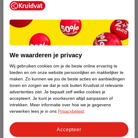
Kruidvat is een erkend specialist in
zelfzorg, ook online. Wat je
We waarderen je privacy
gezondheidsvraag ook is, stel hem aan
ons!
Wij gebruiken cookies om je de beste online ervaring te
bieden en om onze website persoonlijker en makkelijker te
Stel je gezondheidsvraag
maken.
Zo kunnen we jou de beste acties en aanbiedingen
tonen en zorgen we dat je ook buiten Kruidvat.nl relevante
advertenties ziet.
Je bepaalt zelf welke cookies je
accepteert.
Je kunt je voorkeuren altijd aanpassen of
Ook in deze winkel
intrekken.
Meer informatie over hoe we je gegevens
Kruidvat.nl ophaalpunt
verwerken lees je in ons
Privacybeleid
.
Laat je bestelling snel en gemakkelijk bezorgen in de
winkel. Zo hoef je niet thuis te blijven voor de Kruidvat
Accepteer
bestelling!