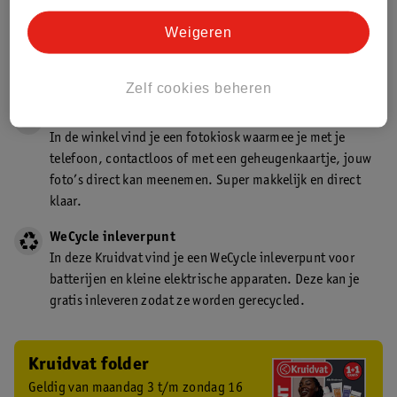
Gecertificeerd drogist
Weigeren
Kruidvat is een gecertificeerd drogist. Dit betekent dat je
deskundig advies krijgt over medicijn gebruik. In de
winkel én online!
Zelf cookies beheren
Kruidvat fotokiosk
In de winkel vind je een fotokiosk waarmee je met je
telefoon, contactloos of met een geheugenkaartje, jouw
foto’s direct kan meenemen. Super makkelijk en direct
klaar.
WeCycle inleverpunt
In deze Kruidvat vind je een WeCycle inleverpunt voor
batterijen en kleine elektrische apparaten. Deze kan je
gratis inleveren zodat ze worden gerecycled.
Kruidvat folder
Geldig van maandag 3 t/m zondag 16