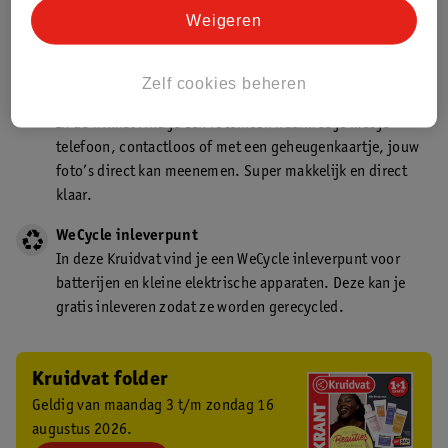
Kruidvat is een gecertificeerd drogist. Dit betekent dat je
Weigeren
deskundig advies krijgt over medicijn gebruik. In de
winkel én online!
Zelf cookies beheren
Kruidvat fotokiosk
In de winkel vind je een fotokiosk waarmee je met je
telefoon, contactloos of met een geheugenkaartje, jouw
foto’s direct kan meenemen. Super makkelijk en direct
klaar.
WeCycle inleverpunt
In deze Kruidvat vind je een WeCycle inleverpunt voor
batterijen en kleine elektrische apparaten. Deze kan je
gratis inleveren zodat ze worden gerecycled.
Kruidvat folder
Geldig van maandag 3 t/m zondag 16
augustus 2026.