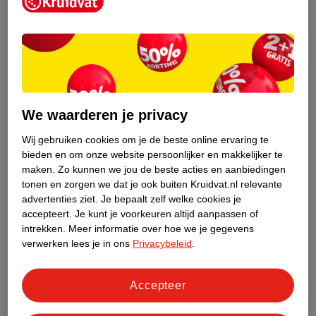
Kruidvat is een erkend specialist in
zelfzorg, ook online. Wat je
gezondheidsvraag ook is, stel hem aan
We waarderen je privacy
ons!
Wij gebruiken cookies om je de beste online ervaring te
Stel je gezondheidsvraag
bieden en om onze website persoonlijker en makkelijker te
maken.
Zo kunnen we jou de beste acties en aanbiedingen
tonen en zorgen we dat je ook buiten Kruidvat.nl relevante
advertenties ziet.
Je bepaalt zelf welke cookies je
Ook in deze winkel
accepteert.
Je kunt je voorkeuren altijd aanpassen of
intrekken.
Meer informatie over hoe we je gegevens
Kruidvat.nl ophaalpunt
verwerken lees je in ons
Privacybeleid
.
Laat je bestelling snel en gemakkelijk bezorgen in de
winkel. Zo hoef je niet thuis te blijven voor de Kruidvat
bestelling!
Accepteer
Gecertificeerd drogist