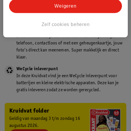
Kruidvat is een gecertificeerd drogist. Dit betekent dat je
Weigeren
deskundig advies krijgt over medicijn gebruik. In de
winkel én online!
Zelf cookies beheren
Kruidvat fotokiosk
In de winkel vind je een fotokiosk waarmee je met je
telefoon, contactloos of met een geheugenkaartje, jouw
foto’s direct kan meenemen. Super makkelijk en direct
klaar.
WeCycle inleverpunt
In deze Kruidvat vind je een WeCycle inleverpunt voor
batterijen en kleine elektrische apparaten. Deze kan je
gratis inleveren zodat ze worden gerecycled.
Kruidvat folder
Geldig van maandag 3 t/m zondag 16
augustus 2026.