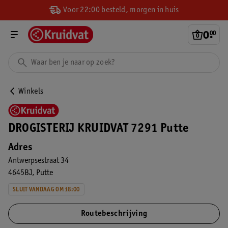
Voor 22:00 besteld, morgen in huis
0
.
00
Winkels
DROGISTERIJ KRUIDVAT 7291 Putte
Adres
Antwerpsestraat 34
4645BJ
Putte
SLUIT VANDAAG OM 18:00
Routebeschrijving