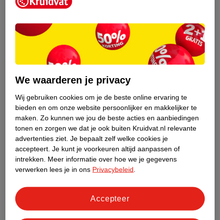
Kruidvat is een erkend specialist in
zelfzorg, ook online. Wat je
gezondheidsvraag ook is, stel hem aan
We waarderen je privacy
ons!
Wij gebruiken cookies om je de beste online ervaring te
Stel je gezondheidsvraag
bieden en om onze website persoonlijker en makkelijker te
maken.
Zo kunnen we jou de beste acties en aanbiedingen
tonen en zorgen we dat je ook buiten Kruidvat.nl relevante
advertenties ziet.
Je bepaalt zelf welke cookies je
Ook in deze winkel
accepteert.
Je kunt je voorkeuren altijd aanpassen of
intrekken.
Meer informatie over hoe we je gegevens
Kruidvat.nl ophaalpunt
verwerken lees je in ons
Privacybeleid
.
Laat je bestelling snel en gemakkelijk bezorgen in de
winkel. Zo hoef je niet thuis te blijven voor de Kruidvat
bestelling!
Accepteer
Gecertificeerd drogist