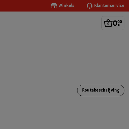
Winkels
Klantenservice
0
.
00
Routebeschrijving