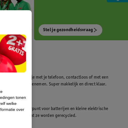
Stel je gezondheidsvraag
otokiosk waarmee je met je telefoon, contactloos of met een
o’s direct kan meenemen. Super makkelijk en direct klaar.
te
iedingen tonen
t
zelf welke
en WeCycle inleverpunt voor batterijen en kleine elektrische
formatie over
atis inleveren zodat ze worden gerecycled.