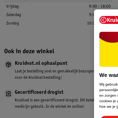
Vrijdag
9:00 - 18:00
Zaterdag
9:00 - 18:00
Zondag
10:00 - 18:00
Ook in deze winkel
Kruidvat.nl ophaalpunt
Laat je bestelling snel en gemakkelijk bezorgen in de winkel. Z
We waa
voor de Kruidvat bestelling!
Wij gebrui
persoonlijk
Gecertificeerd drogist
en zorgen w
Kruidvat is een gecertificeerd drogist. Dit betekent dat je de
cookies je 
hoe we je 
medicijn gebruik. In de winkel én online!