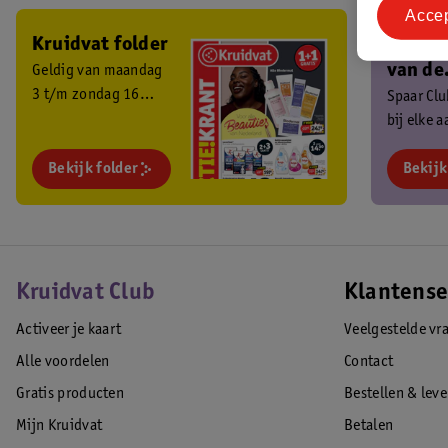
Acce
Kruidvat folder
Ben je 
van de
Geldig van maandag
3 t/m zondag 16
Kruidv
Spaar Cl
augustus 2026.
bij elke 
Club?
en ontva
Bekijk folder
exclusiev
Bekijk
Kruidvat Club
Klantense
Activeer je kaart
Veelgestelde vr
Alle voordelen
Contact
Gratis producten
Bestellen & lev
Mijn Kruidvat
Betalen