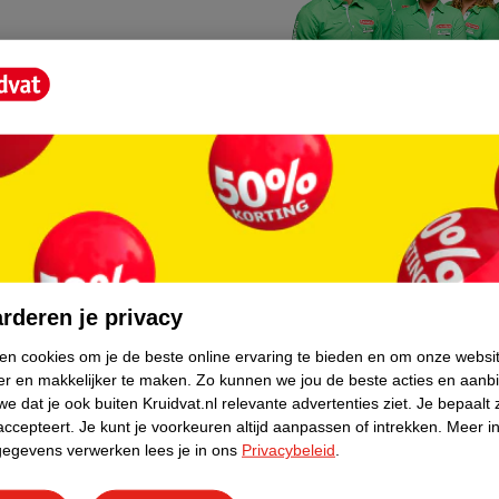
Kruidvat fotokiosk
o hoef je niet thuis te blijven
In de winkel vind je een f
rderen je privacy
geheugenkaartje, jouw fot
ken cookies om je de beste online ervaring te bieden en om onze websi
er en makkelijker te maken.
Zo kunnen we jou de beste acties en aanb
WeCycle inleverpun
e dat je ook buiten Kruidvat.nl relevante advertenties ziet.
Je bepaalt 
skundig advies krijgt over
In deze Kruidvat vind je e
accepteert.
Je kunt je voorkeuren altijd aanpassen of intrekken.
Meer in
gegevens verwerken lees je in ons
Privacybeleid
.
apparaten. Deze kan je gr