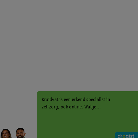
Kruidvat is een erkend specialist in
zelfzorg, ook online. Wat je
gezondheidsvraag ook is, stel hem
aan ons!