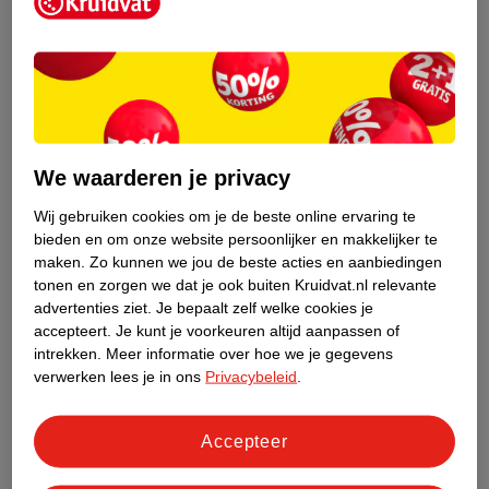
Kruidvat is een erkend specialist in
zelfzorg, ook online. Wat je
gezondheidsvraag ook is, stel hem aan
We waarderen je privacy
ons!
Wij gebruiken cookies om je de beste online ervaring te
Stel je gezondheidsvraag
bieden en om onze website persoonlijker en makkelijker te
maken.
Zo kunnen we jou de beste acties en aanbiedingen
tonen en zorgen we dat je ook buiten Kruidvat.nl relevante
advertenties ziet.
Je bepaalt zelf welke cookies je
Ook in deze winkel
accepteert.
Je kunt je voorkeuren altijd aanpassen of
intrekken.
Meer informatie over hoe we je gegevens
Kruidvat.nl ophaalpunt
verwerken lees je in ons
Privacybeleid
.
Laat je bestelling snel en gemakkelijk bezorgen in de
winkel. Zo hoef je niet thuis te blijven voor de Kruidvat
bestelling!
Accepteer
Gecertificeerd drogist