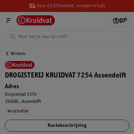
Voor 22:00 besteld, morgen in huis
0
.
00
Winkels
DROGISTERIJ KRUIDVAT 7254 Assendelft
Adres
Dorpsstraat 537b
1566BL
Assendelft
NU GESLOTEN
Routebeschrijving