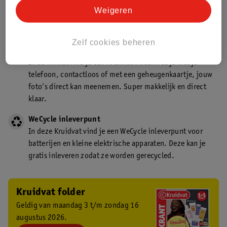
Kruidvat is een gecertificeerd drogist. Dit betekent dat je
Weigeren
deskundig advies krijgt over medicijn gebruik. In de
winkel én online!
Zelf cookies beheren
Kruidvat fotokiosk
In de winkel vind je een fotokiosk waarmee je met je
telefoon, contactloos of met een geheugenkaartje, jouw
foto’s direct kan meenemen. Super makkelijk en direct
klaar.
WeCycle inleverpunt
In deze Kruidvat vind je een WeCycle inleverpunt voor
batterijen en kleine elektrische apparaten. Deze kan je
gratis inleveren zodat ze worden gerecycled.
Kruidvat folder
Geldig van maandag 3 t/m zondag 16
augustus 2026.