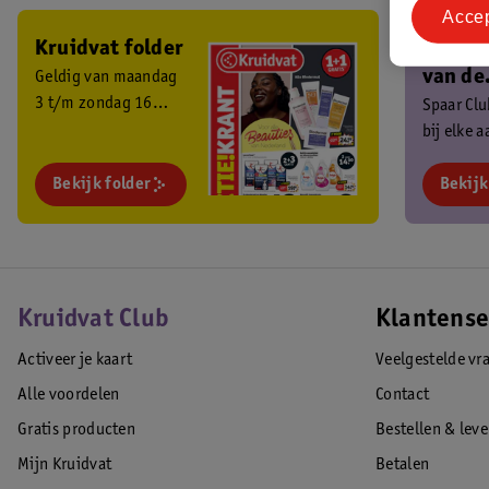
Acce
Kruidvat folder
Ben je 
van de
Geldig van maandag
3 t/m zondag 16
Kruidv
Spaar Cl
augustus 2026.
bij elke 
Club?
en ontva
Bekijk folder
exclusiev
Bekijk
Kruidvat Club
Klantense
Activeer je kaart
Veelgestelde vr
Alle voordelen
Contact
Gratis producten
Bestellen & lev
Mijn Kruidvat
Betalen