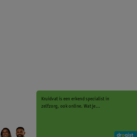
Kruidvat is een erkend specialist in
zelfzorg, ook online. Wat je
gezondheidsvraag ook is, stel hem
aan ons!