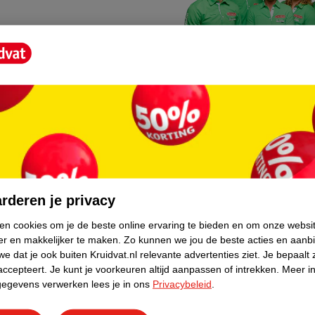
Kruidvat fotokiosk
o hoef je niet thuis te blijven
In de winkel vind je een f
rderen je privacy
geheugenkaartje, jouw fot
ken cookies om je de beste online ervaring te bieden en om onze websi
er en makkelijker te maken.
Zo kunnen we jou de beste acties en aanb
WeCycle inleverpun
e dat je ook buiten Kruidvat.nl relevante advertenties ziet.
Je bepaalt 
skundig advies krijgt over
In deze Kruidvat vind je e
accepteert.
Je kunt je voorkeuren altijd aanpassen of intrekken.
Meer in
gegevens verwerken lees je in ons
Privacybeleid
.
apparaten. Deze kan je gr