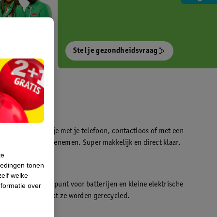
Stel je gezondheidsvraag
otokiosk waarmee je met je telefoon, contactloos of met een
o’s direct kan meenemen. Super makkelijk en direct klaar.
te
iedingen tonen
t
zelf welke
en WeCycle inleverpunt voor batterijen en kleine elektrische
formatie over
atis inleveren zodat ze worden gerecycled.