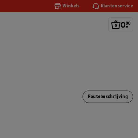
Winkels
Klantenservice
0
.
00
Routebeschrijving