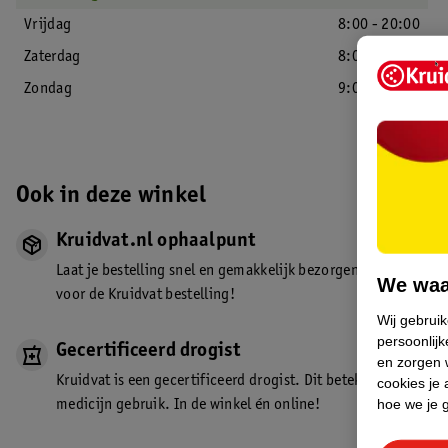
Vrijdag
8:00 - 20:00
Zaterdag
8:00 - 19:00
Zondag
9:00 - 18:00
Ook in deze winkel
Kruidvat.nl ophaalpunt
Laat je bestelling snel en gemakkelijk bezorgen in de winkel. Z
We waa
voor de Kruidvat bestelling!
Wij gebrui
persoonlijk
Gecertificeerd drogist
en zorgen w
Kruidvat is een gecertificeerd drogist. Dit betekent dat je de
cookies je 
hoe we je 
medicijn gebruik. In de winkel én online!