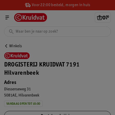
Voor 22:00 besteld, morgen in huis
0
.
00
Winkels
DROGISTERIJ KRUIDVAT 7191
Hilvarenbeek
Adres
Diessenseweg 31
5081AE
Hilvarenbeek
VANDAAG OPEN TOT 18:00