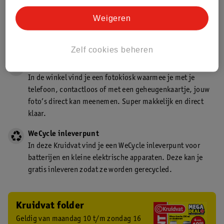
Gecertificeerd drogist
Weigeren
Kruidvat is een gecertificeerd drogist. Dit betekent dat je
deskundig advies krijgt over medicijn gebruik. In de
winkel én online!
Zelf cookies beheren
Kruidvat fotokiosk
In de winkel vind je een fotokiosk waarmee je met je
telefoon, contactloos of met een geheugenkaartje, jouw
foto’s direct kan meenemen. Super makkelijk en direct
klaar.
WeCycle inleverpunt
In deze Kruidvat vind je een WeCycle inleverpunt voor
batterijen en kleine elektrische apparaten. Deze kan je
gratis inleveren zodat ze worden gerecycled.
Kruidvat folder
Geldig van maandag 10 t/m zondag 16