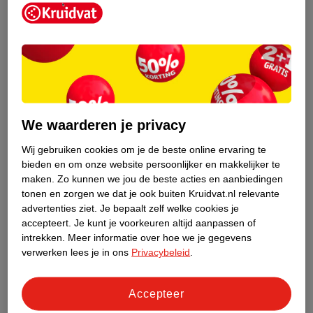
Kruidvat is een erkend specialist in
zelfzorg, ook online. Wat je
We waarderen je privacy
gezondheidsvraag ook is, stel hem aan
ons!
Wij gebruiken cookies om je de beste online ervaring te
bieden en om onze website persoonlijker en makkelijker te
Stel je gezondheidsvraag
maken.
Zo kunnen we jou de beste acties en aanbiedingen
tonen en zorgen we dat je ook buiten Kruidvat.nl relevante
advertenties ziet.
Je bepaalt zelf welke cookies je
accepteert.
Je kunt je voorkeuren altijd aanpassen of
Ook in deze winkel
intrekken.
Meer informatie over hoe we je gegevens
Kruidvat.nl ophaalpunt
verwerken lees je in ons
Privacybeleid
.
Laat je bestelling snel en gemakkelijk bezorgen in de
winkel. Zo hoef je niet thuis te blijven voor de Kruidvat
Accepteer
bestelling!