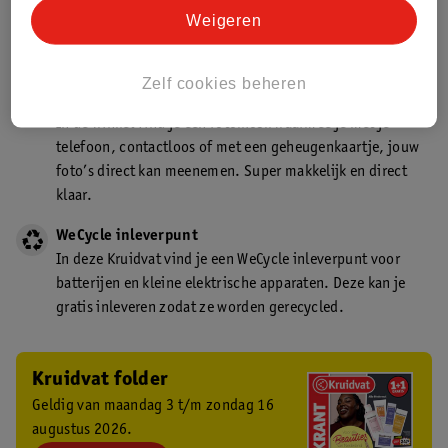
Kruidvat is een gecertificeerd drogist. Dit betekent dat je
Weigeren
deskundig advies krijgt over medicijn gebruik. In de
winkel én online!
Zelf cookies beheren
Kruidvat fotokiosk
In de winkel vind je een fotokiosk waarmee je met je
telefoon, contactloos of met een geheugenkaartje, jouw
foto’s direct kan meenemen. Super makkelijk en direct
klaar.
WeCycle inleverpunt
In deze Kruidvat vind je een WeCycle inleverpunt voor
batterijen en kleine elektrische apparaten. Deze kan je
gratis inleveren zodat ze worden gerecycled.
Kruidvat folder
Geldig van maandag 3 t/m zondag 16
augustus 2026.