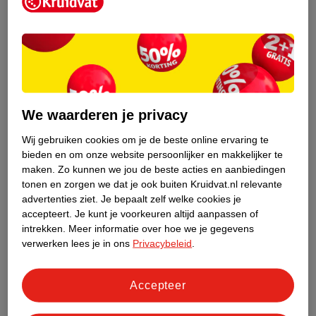
Kruidvat is een erkend specialist in
zelfzorg, ook online. Wat je
gezondheidsvraag ook is, stel hem aan
We waarderen je privacy
ons!
Wij gebruiken cookies om je de beste online ervaring te
Stel je gezondheidsvraag
bieden en om onze website persoonlijker en makkelijker te
maken.
Zo kunnen we jou de beste acties en aanbiedingen
tonen en zorgen we dat je ook buiten Kruidvat.nl relevante
advertenties ziet.
Je bepaalt zelf welke cookies je
Ook in deze winkel
accepteert.
Je kunt je voorkeuren altijd aanpassen of
intrekken.
Meer informatie over hoe we je gegevens
Kruidvat.nl ophaalpunt
verwerken lees je in ons
Privacybeleid
.
Laat je bestelling snel en gemakkelijk bezorgen in de
winkel. Zo hoef je niet thuis te blijven voor de Kruidvat
bestelling!
Accepteer
Gecertificeerd drogist