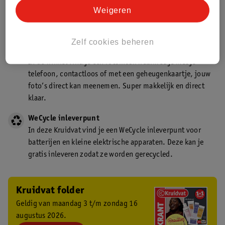
Kruidvat is een gecertificeerd drogist. Dit betekent dat je
Weigeren
deskundig advies krijgt over medicijn gebruik. In de
winkel én online!
Zelf cookies beheren
Kruidvat fotokiosk
In de winkel vind je een fotokiosk waarmee je met je
telefoon, contactloos of met een geheugenkaartje, jouw
foto’s direct kan meenemen. Super makkelijk en direct
klaar.
WeCycle inleverpunt
In deze Kruidvat vind je een WeCycle inleverpunt voor
batterijen en kleine elektrische apparaten. Deze kan je
gratis inleveren zodat ze worden gerecycled.
Kruidvat folder
Geldig van maandag 3 t/m zondag 16
augustus 2026.