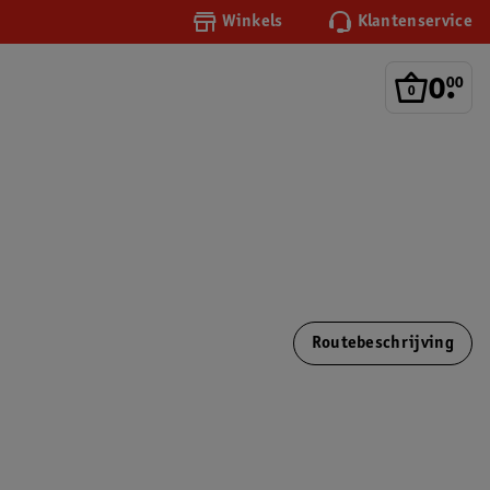
Winkels
Klantenservice
0
.
00
Routebeschrijving