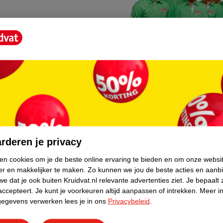
Kruidvat fotokiosk
o hoef je niet thuis te blijven
In de winkel vind je een f
rderen je privacy
geheugenkaartje, jouw fot
ken cookies om je de beste online ervaring te bieden en om onze websi
er en makkelijker te maken.
Zo kunnen we jou de beste acties en aanb
WeCycle inleverpun
e dat je ook buiten Kruidvat.nl relevante advertenties ziet.
Je bepaalt 
skundig advies krijgt over
In deze Kruidvat vind je e
accepteert.
Je kunt je voorkeuren altijd aanpassen of intrekken.
Meer in
gegevens verwerken lees je in ons
Privacybeleid
.
apparaten. Deze kan je gr