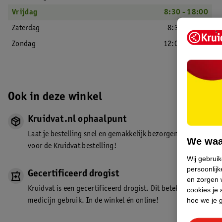
Vrijdag
8:30 - 18:00
Zaterdag
8:30 - 18:00
Zondag
12:00 - 17:00
Ook in deze winkel
Kruidvat.nl ophaalpunt
Laat je bestelling snel en gemakkelijk bezorgen in de winkel. Z
We waa
voor de Kruidvat bestelling!
Wij gebrui
persoonlijk
Gecertificeerd drogist
en zorgen w
Kruidvat is een gecertificeerd drogist. Dit betekent dat je de
cookies je 
hoe we je 
medicijn gebruik. In de winkel én online!