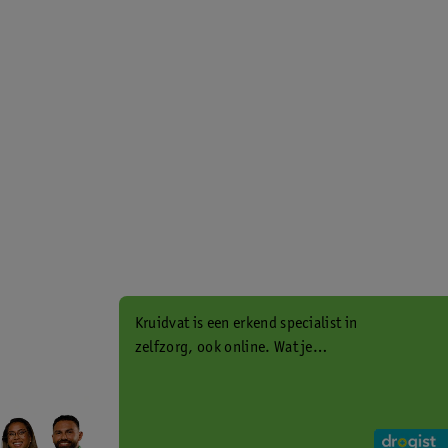
Kruidvat is een erkend specialist in
zelfzorg, ook online. Wat je
gezondheidsvraag ook is, stel hem
aan ons!