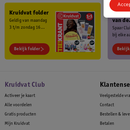
Acce
Kruidvat folder
Ben je 
van de
Geldig van maandag
3 t/m zondag 16
Kruidv
Spaar Cl
augustus 2026.
bij elke 
Club?
en ontva
Bekijk folder
exclusiev
Bekijk
Kruidvat Club
Klantense
Activeer je kaart
Veelgestelde vr
Alle voordelen
Contact
Gratis producten
Bestellen & lev
Mijn Kruidvat
Betalen