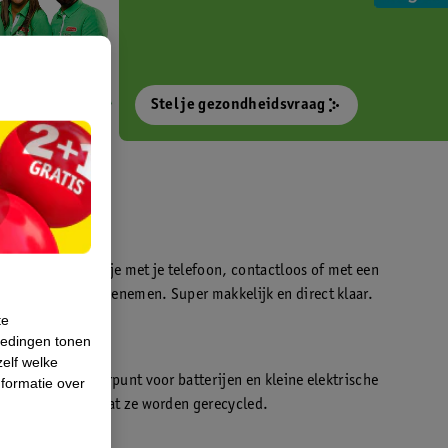
Stel je gezondheidsvraag
otokiosk waarmee je met je telefoon, contactloos of met een
o’s direct kan meenemen. Super makkelijk en direct klaar.
te
iedingen tonen
t
zelf welke
en WeCycle inleverpunt voor batterijen en kleine elektrische
formatie over
atis inleveren zodat ze worden gerecycled.