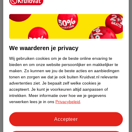
Kruidvat is een erkend specialist in
zelfzorg, ook online. Wat je
gezondheidsvraag ook is, stel hem aan
We waarderen je privacy
ons!
Wij gebruiken cookies om je de beste online ervaring te
Stel je gezondheidsvraag
bieden en om onze website persoonlijker en makkelijker te
maken.
Zo kunnen we jou de beste acties en aanbiedingen
tonen en zorgen we dat je ook buiten Kruidvat.nl relevante
advertenties ziet.
Je bepaalt zelf welke cookies je
Ook in deze winkel
accepteert.
Je kunt je voorkeuren altijd aanpassen of
intrekken.
Meer informatie over hoe we je gegevens
Kruidvat.nl ophaalpunt
verwerken lees je in ons
Privacybeleid
.
Laat je bestelling snel en gemakkelijk bezorgen in de
winkel. Zo hoef je niet thuis te blijven voor de Kruidvat
bestelling!
Accepteer
Gecertificeerd drogist