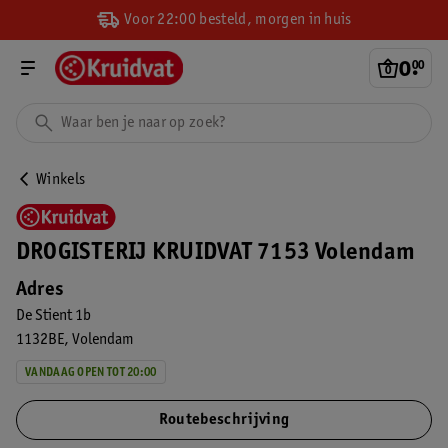
Voor 22:00 besteld, morgen in huis
0
.
00
Winkels
DROGISTERIJ KRUIDVAT 7153 Volendam
Adres
De Stient 1b
1132BE
Volendam
VANDAAG OPEN TOT 20:00
Routebeschrijving