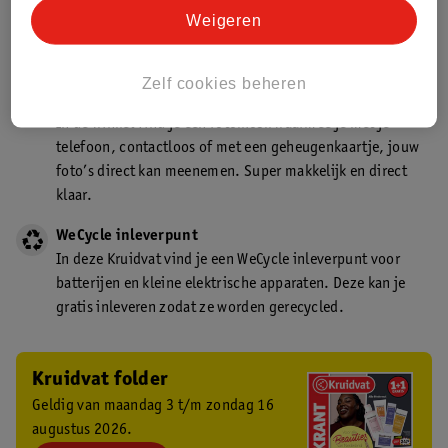
Kruidvat is een gecertificeerd drogist. Dit betekent dat je
Weigeren
deskundig advies krijgt over medicijn gebruik. In de
winkel én online!
Zelf cookies beheren
Kruidvat fotokiosk
In de winkel vind je een fotokiosk waarmee je met je
telefoon, contactloos of met een geheugenkaartje, jouw
foto’s direct kan meenemen. Super makkelijk en direct
klaar.
WeCycle inleverpunt
In deze Kruidvat vind je een WeCycle inleverpunt voor
batterijen en kleine elektrische apparaten. Deze kan je
gratis inleveren zodat ze worden gerecycled.
Kruidvat folder
Geldig van maandag 3 t/m zondag 16
augustus 2026.