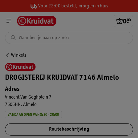
Voor 22:00 besteld, morgen in huis
0
.
00
Winkels
DROGISTERIJ KRUIDVAT 7146 Almelo
Adres
Vincent Van Goghplein 7
7606HN
Almelo
VANDAAG OPEN VAN 8:30 - 20:00
Routebeschrijving