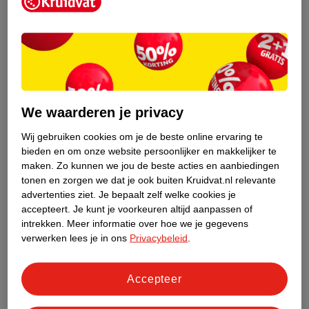
Kruidvat is een erkend specialist in
zelfzorg, ook online. Wat je
gezondheidsvraag ook is, stel hem aan
We waarderen je privacy
ons!
Wij gebruiken cookies om je de beste online ervaring te
Stel je gezondheidsvraag
bieden en om onze website persoonlijker en makkelijker te
maken.
Zo kunnen we jou de beste acties en aanbiedingen
tonen en zorgen we dat je ook buiten Kruidvat.nl relevante
advertenties ziet.
Je bepaalt zelf welke cookies je
Ook in deze winkel
accepteert.
Je kunt je voorkeuren altijd aanpassen of
intrekken.
Meer informatie over hoe we je gegevens
Kruidvat.nl ophaalpunt
verwerken lees je in ons
Privacybeleid
.
Laat je bestelling snel en gemakkelijk bezorgen in de
winkel. Zo hoef je niet thuis te blijven voor de Kruidvat
bestelling!
Accepteer
Gecertificeerd drogist