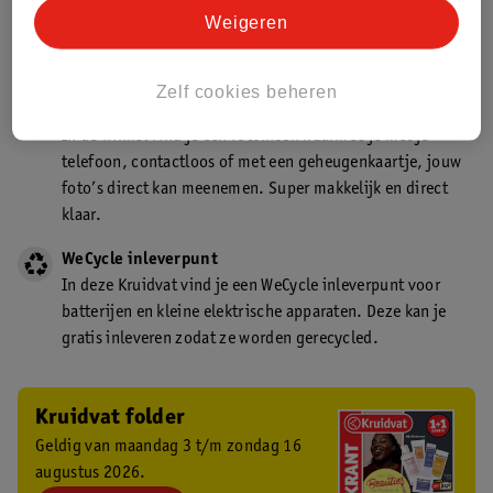
Kruidvat is een gecertificeerd drogist. Dit betekent dat je
Weigeren
deskundig advies krijgt over medicijn gebruik. In de
winkel én online!
Zelf cookies beheren
Kruidvat fotokiosk
In de winkel vind je een fotokiosk waarmee je met je
telefoon, contactloos of met een geheugenkaartje, jouw
foto’s direct kan meenemen. Super makkelijk en direct
klaar.
WeCycle inleverpunt
In deze Kruidvat vind je een WeCycle inleverpunt voor
batterijen en kleine elektrische apparaten. Deze kan je
gratis inleveren zodat ze worden gerecycled.
Kruidvat folder
Geldig van maandag 3 t/m zondag 16
augustus 2026.