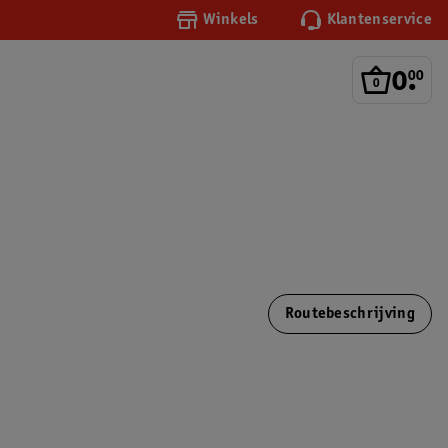
Winkels
Klantenservice
0
.
00
Routebeschrijving