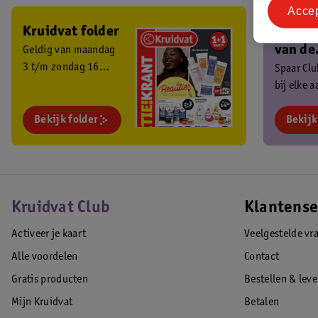
Acce
Kruidvat folder
Ben je 
van de
Geldig van maandag
3 t/m zondag 16
Kruidv
Spaar Cl
augustus 2026.
bij elke 
Club?
en ontva
Bekijk folder
exclusiev
Bekijk
Kruidvat Club
Klantense
Activeer je kaart
Veelgestelde vr
Alle voordelen
Contact
Gratis producten
Bestellen & lev
Mijn Kruidvat
Betalen