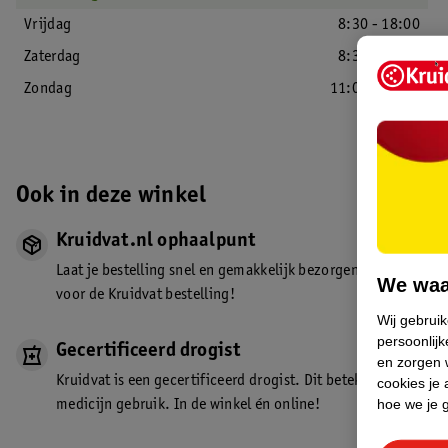
Vrijdag
8:30 - 18:00
Zaterdag
8:30 - 18:00
Zondag
11:00 - 17:00
Ook in deze winkel
Kruidvat.nl ophaalpunt
Laat je bestelling snel en gemakkelijk bezorgen in de winkel. Z
We waa
voor de Kruidvat bestelling!
Wij gebrui
persoonlijk
Gecertificeerd drogist
en zorgen w
Kruidvat is een gecertificeerd drogist. Dit betekent dat je de
cookies je 
hoe we je 
medicijn gebruik. In de winkel én online!