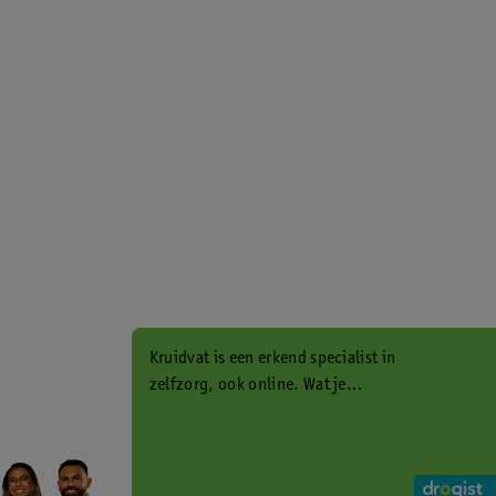
Kruidvat is een erkend specialist in
zelfzorg, ook online. Wat je
gezondheidsvraag ook is, stel hem
aan ons!