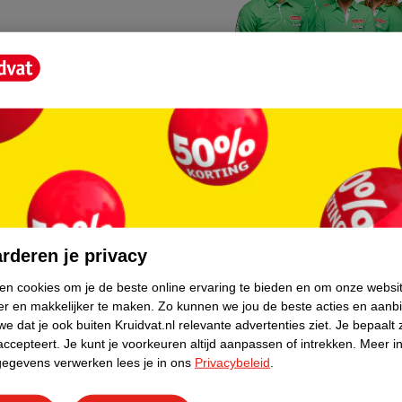
Kruidvat fotokiosk
o hoef je niet thuis te blijven
In de winkel vind je een f
rderen je privacy
geheugenkaartje, jouw fot
ken cookies om je de beste online ervaring te bieden en om onze websi
er en makkelijker te maken.
Zo kunnen we jou de beste acties en aanb
WeCycle inleverpun
e dat je ook buiten Kruidvat.nl relevante advertenties ziet.
Je bepaalt 
skundig advies krijgt over
In deze Kruidvat vind je e
accepteert.
Je kunt je voorkeuren altijd aanpassen of intrekken.
Meer in
gegevens verwerken lees je in ons
Privacybeleid
.
apparaten. Deze kan je gr