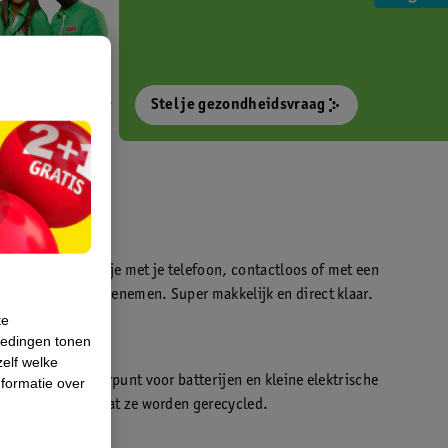
Stel je gezondheidsvraag
otokiosk waarmee je met je telefoon, contactloos of met een
o’s direct kan meenemen. Super makkelijk en direct klaar.
te
iedingen tonen
t
zelf welke
en WeCycle inleverpunt voor batterijen en kleine elektrische
formatie over
atis inleveren zodat ze worden gerecycled.