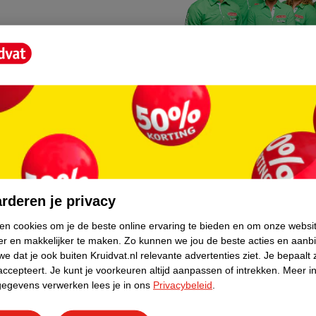
Kruidvat fotokiosk
o hoef je niet thuis te blijven
In de winkel vind je een f
rderen je privacy
geheugenkaartje, jouw fot
ken cookies om je de beste online ervaring te bieden en om onze websi
er en makkelijker te maken.
Zo kunnen we jou de beste acties en aanb
WeCycle inleverpun
e dat je ook buiten Kruidvat.nl relevante advertenties ziet.
Je bepaalt 
skundig advies krijgt over
In deze Kruidvat vind je e
accepteert.
Je kunt je voorkeuren altijd aanpassen of intrekken.
Meer in
gegevens verwerken lees je in ons
Privacybeleid
.
apparaten. Deze kan je gr