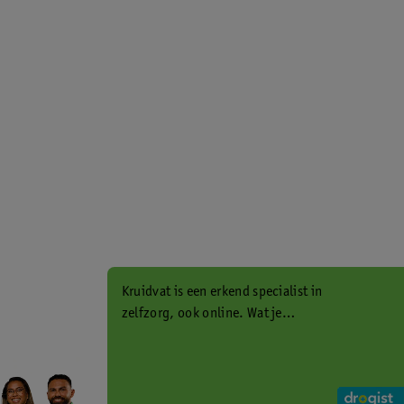
Kruidvat is een erkend specialist in
zelfzorg, ook online. Wat je
gezondheidsvraag ook is, stel hem
aan ons!