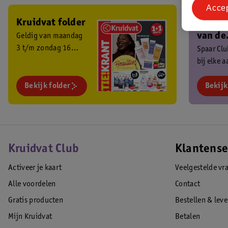
Acce
Kruidvat folder
Ben je 
van de
Geldig van maandag
3 t/m zondag 16
Kruidv
Spaar Cl
augustus 2026.
bij elke 
Club?
en ontva
Bekijk folder
exclusiev
Bekijk
Kruidvat Club
Klantense
Activeer je kaart
Veelgestelde vr
Alle voordelen
Contact
Gratis producten
Bestellen & lev
Mijn Kruidvat
Betalen