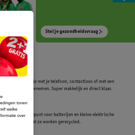
Stel je gezondheidsvraag
otokiosk waarmee je met je telefoon, contactloos of met een
o’s direct kan meenemen. Super makkelijk en direct klaar.
te
iedingen tonen
t
zelf welke
en WeCycle inleverpunt voor batterijen en kleine elektrische
formatie over
atis inleveren zodat ze worden gerecycled.