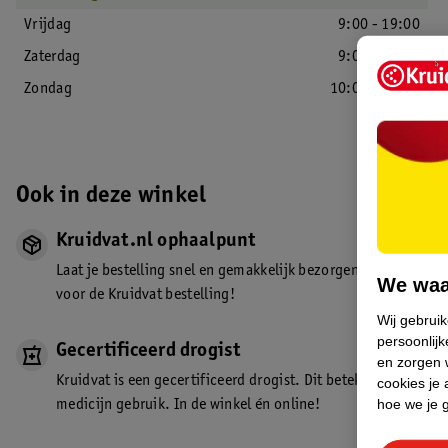
Vrijdag
9:00 - 19:00
Zaterdag
9:00 - 18:00
Zondag
10:00 - 18:00
Ook in deze winkel
Kruidvat.nl ophaalpunt
Laat je bestelling snel en gemakkelijk bezorgen in de winkel. Z
We waa
voor de Kruidvat bestelling!
Wij gebrui
persoonlijk
Gecertificeerd drogist
en zorgen w
Kruidvat is een gecertificeerd drogist. Dit betekent dat je de
cookies je 
hoe we je 
medicijn gebruik. In de winkel én online!