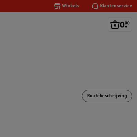
Winkels
Klantenservice
0
.
00
Routebeschrijving