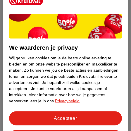
Kruidvat is een erkend specialist in
zelfzorg, ook online. Wat je
gezondheidsvraag ook is, stel hem aan
We waarderen je privacy
ons!
Wij gebruiken cookies om je de beste online ervaring te
Stel je gezondheidsvraag
bieden en om onze website persoonlijker en makkelijker te
maken.
Zo kunnen we jou de beste acties en aanbiedingen
tonen en zorgen we dat je ook buiten Kruidvat.nl relevante
advertenties ziet.
Je bepaalt zelf welke cookies je
Ook in deze winkel
accepteert.
Je kunt je voorkeuren altijd aanpassen of
intrekken.
Meer informatie over hoe we je gegevens
Kruidvat.nl ophaalpunt
verwerken lees je in ons
Privacybeleid
.
Laat je bestelling snel en gemakkelijk bezorgen in de
winkel. Zo hoef je niet thuis te blijven voor de Kruidvat
bestelling!
Accepteer
Gecertificeerd drogist