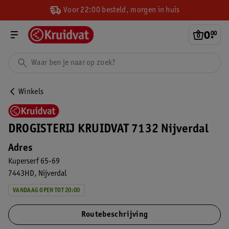
Voor 22:00 besteld, morgen in huis
0
.
00
Winkels
DROGISTERIJ KRUIDVAT 7132 Nijverdal
Adres
Kuperserf 65-69
7443HD
Nijverdal
VANDAAG OPEN TOT 20:00
Routebeschrijving