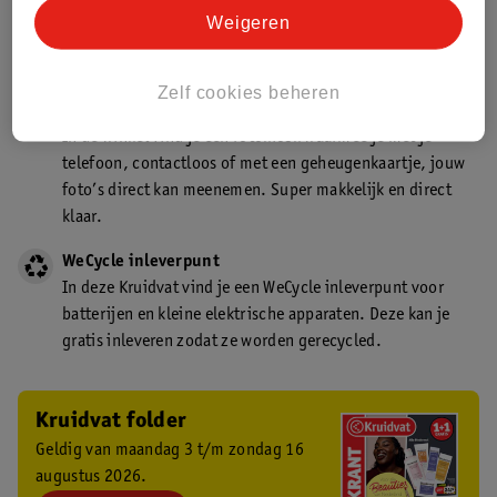
Kruidvat is een gecertificeerd drogist. Dit betekent dat je
Weigeren
deskundig advies krijgt over medicijn gebruik. In de
winkel én online!
Zelf cookies beheren
Kruidvat fotokiosk
In de winkel vind je een fotokiosk waarmee je met je
telefoon, contactloos of met een geheugenkaartje, jouw
foto’s direct kan meenemen. Super makkelijk en direct
klaar.
WeCycle inleverpunt
In deze Kruidvat vind je een WeCycle inleverpunt voor
batterijen en kleine elektrische apparaten. Deze kan je
gratis inleveren zodat ze worden gerecycled.
Kruidvat folder
Geldig van maandag 3 t/m zondag 16
augustus 2026.