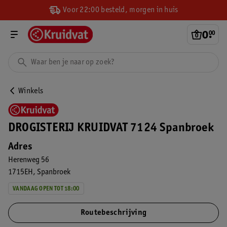
Voor 22:00 besteld, morgen in huis
0
.
00
Winkels
DROGISTERIJ KRUIDVAT 7124 Spanbroek
Adres
Herenweg 56
1715EH
Spanbroek
VANDAAG OPEN TOT 18:00
Routebeschrijving