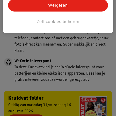
Kruidvat is een gecertificeerd drogist. Dit betekent dat je
Weigeren
deskundig advies krijgt over medicijn gebruik. In de
winkel én online!
Zelf cookies beheren
Kruidvat fotokiosk
In de winkel vind je een fotokiosk waarmee je met je
telefoon, contactloos of met een geheugenkaartje, jouw
foto’s direct kan meenemen. Super makkelijk en direct
klaar.
WeCycle inleverpunt
In deze Kruidvat vind je een WeCycle inleverpunt voor
batterijen en kleine elektrische apparaten. Deze kan je
gratis inleveren zodat ze worden gerecycled.
Kruidvat folder
Geldig van maandag 3 t/m zondag 16
augustus 2026.