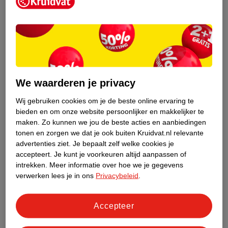
Kruidvat is een erkend specialist in
zelfzorg, ook online. Wat je
gezondheidsvraag ook is, stel hem aan
We waarderen je privacy
ons!
Wij gebruiken cookies om je de beste online ervaring te
Stel je gezondheidsvraag
bieden en om onze website persoonlijker en makkelijker te
maken.
Zo kunnen we jou de beste acties en aanbiedingen
tonen en zorgen we dat je ook buiten Kruidvat.nl relevante
advertenties ziet.
Je bepaalt zelf welke cookies je
Ook in deze winkel
accepteert.
Je kunt je voorkeuren altijd aanpassen of
intrekken.
Meer informatie over hoe we je gegevens
Kruidvat.nl ophaalpunt
verwerken lees je in ons
Privacybeleid
.
Laat je bestelling snel en gemakkelijk bezorgen in de
winkel. Zo hoef je niet thuis te blijven voor de Kruidvat
bestelling!
Accepteer
Gecertificeerd drogist