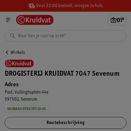
Voor 22:00 besteld, morgen in huis
0
.
00
Winkels
DROGISTERIJ KRUIDVAT 7047 Sevenum
Adres
Past. Vullinghsplein 44a
5975DJ
Sevenum
VANDAAG OPEN TOT 20:00
Routebeschrijving