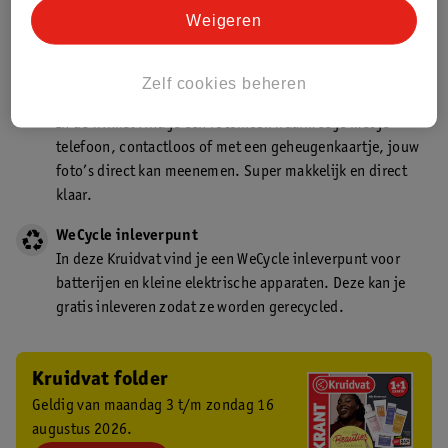
Kruidvat is een gecertificeerd drogist. Dit betekent dat je
Weigeren
deskundig advies krijgt over medicijn gebruik. In de
winkel én online!
Zelf cookies beheren
Kruidvat fotokiosk
In de winkel vind je een fotokiosk waarmee je met je
telefoon, contactloos of met een geheugenkaartje, jouw
foto’s direct kan meenemen. Super makkelijk en direct
klaar.
WeCycle inleverpunt
In deze Kruidvat vind je een WeCycle inleverpunt voor
batterijen en kleine elektrische apparaten. Deze kan je
gratis inleveren zodat ze worden gerecycled.
Kruidvat folder
Geldig van maandag 3 t/m zondag 16
augustus 2026.