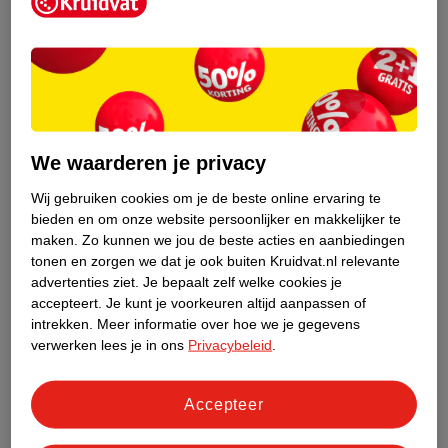
Kruidvat is een erkend specialist in
zelfzorg, ook online. Wat je
gezondheidsvraag ook is, stel hem aan
We waarderen je privacy
ons!
Wij gebruiken cookies om je de beste online ervaring te
Stel je gezondheidsvraag
bieden en om onze website persoonlijker en makkelijker te
maken.
Zo kunnen we jou de beste acties en aanbiedingen
tonen en zorgen we dat je ook buiten Kruidvat.nl relevante
advertenties ziet.
Je bepaalt zelf welke cookies je
Ook in deze winkel
accepteert.
Je kunt je voorkeuren altijd aanpassen of
intrekken.
Meer informatie over hoe we je gegevens
Kruidvat.nl ophaalpunt
verwerken lees je in ons
Privacybeleid
.
Laat je bestelling snel en gemakkelijk bezorgen in de
winkel. Zo hoef je niet thuis te blijven voor de Kruidvat
bestelling!
Accepteer
Gecertificeerd drogist