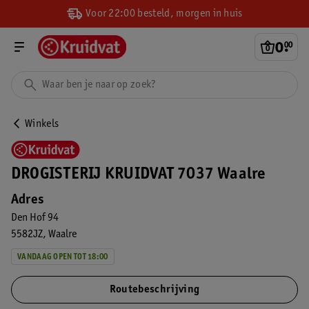
Voor 22:00 besteld, morgen in huis
0
.
00
Winkels
DROGISTERIJ KRUIDVAT 7037 Waalre
Adres
Den Hof 94
5582JZ
Waalre
VANDAAG OPEN TOT 18:00
Routebeschrijving