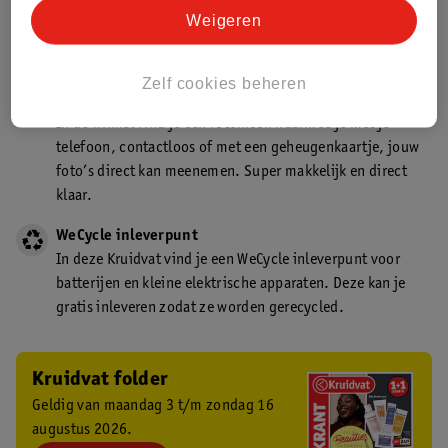
Kruidvat is een gecertificeerd drogist. Dit betekent dat je
Weigeren
deskundig advies krijgt over medicijn gebruik. In de
winkel én online!
Zelf cookies beheren
Kruidvat fotokiosk
In de winkel vind je een fotokiosk waarmee je met je
telefoon, contactloos of met een geheugenkaartje, jouw
foto’s direct kan meenemen. Super makkelijk en direct
klaar.
WeCycle inleverpunt
In deze Kruidvat vind je een WeCycle inleverpunt voor
batterijen en kleine elektrische apparaten. Deze kan je
gratis inleveren zodat ze worden gerecycled.
Kruidvat folder
Geldig van maandag 3 t/m zondag 16
augustus 2026.