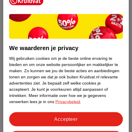
Kruidvat is een erkend specialist in
zelfzorg, ook online. Wat je
gezondheidsvraag ook is, stel hem aan
We waarderen je privacy
ons!
Wij gebruiken cookies om je de beste online ervaring te
Stel je gezondheidsvraag
bieden en om onze website persoonlijker en makkelijker te
maken.
Zo kunnen we jou de beste acties en aanbiedingen
tonen en zorgen we dat je ook buiten Kruidvat.nl relevante
advertenties ziet.
Je bepaalt zelf welke cookies je
Ook in deze winkel
accepteert.
Je kunt je voorkeuren altijd aanpassen of
intrekken.
Meer informatie over hoe we je gegevens
Kruidvat.nl ophaalpunt
verwerken lees je in ons
Privacybeleid
.
Laat je bestelling snel en gemakkelijk bezorgen in de
winkel. Zo hoef je niet thuis te blijven voor de Kruidvat
bestelling!
Accepteer
Gecertificeerd drogist