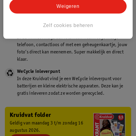
Kruidvat is een gecertificeerd drogist. Dit betekent dat je
Weigeren
deskundig advies krijgt over medicijn gebruik. In de
winkel én online!
Zelf cookies beheren
Kruidvat fotokiosk
In de winkel vind je een fotokiosk waarmee je met je
telefoon, contactloos of met een geheugenkaartje, jouw
foto’s direct kan meenemen. Super makkelijk en direct
klaar.
WeCycle inleverpunt
In deze Kruidvat vind je een WeCycle inleverpunt voor
batterijen en kleine elektrische apparaten. Deze kan je
gratis inleveren zodat ze worden gerecycled.
Kruidvat folder
Geldig van maandag 3 t/m zondag 16
augustus 2026.