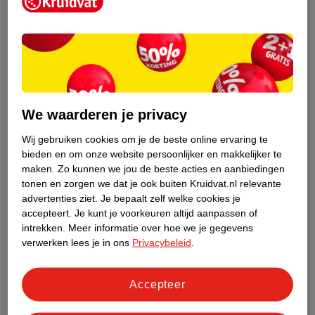
Kruidvat is een erkend specialist in
zelfzorg, ook online. Wat je
gezondheidsvraag ook is, stel hem aan
We waarderen je privacy
ons!
Wij gebruiken cookies om je de beste online ervaring te
Stel je gezondheidsvraag
bieden en om onze website persoonlijker en makkelijker te
maken.
Zo kunnen we jou de beste acties en aanbiedingen
tonen en zorgen we dat je ook buiten Kruidvat.nl relevante
advertenties ziet.
Je bepaalt zelf welke cookies je
Ook in deze winkel
accepteert.
Je kunt je voorkeuren altijd aanpassen of
intrekken.
Meer informatie over hoe we je gegevens
Kruidvat.nl ophaalpunt
verwerken lees je in ons
Privacybeleid
.
Laat je bestelling snel en gemakkelijk bezorgen in de
winkel. Zo hoef je niet thuis te blijven voor de Kruidvat
bestelling!
Accepteer
Gecertificeerd drogist