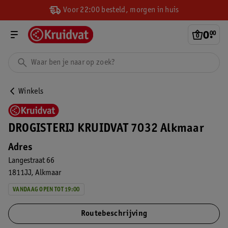
Voor 22:00 besteld, morgen in huis
0
.
00
Winkels
DROGISTERIJ KRUIDVAT 7032 Alkmaar
Adres
Langestraat 66
1811JJ
Alkmaar
VANDAAG OPEN TOT 19:00
Routebeschrijving