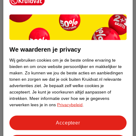
Kruidvat is een erkend specialist in
zelfzorg, ook online. Wat je
gezondheidsvraag ook is, stel hem aan
We waarderen je privacy
ons!
Wij gebruiken cookies om je de beste online ervaring te
Stel je gezondheidsvraag
bieden en om onze website persoonlijker en makkelijker te
maken.
Zo kunnen we jou de beste acties en aanbiedingen
tonen en zorgen we dat je ook buiten Kruidvat.nl relevante
advertenties ziet.
Je bepaalt zelf welke cookies je
Ook in deze winkel
accepteert.
Je kunt je voorkeuren altijd aanpassen of
intrekken.
Meer informatie over hoe we je gegevens
Kruidvat.nl ophaalpunt
verwerken lees je in ons
Privacybeleid
.
Laat je bestelling snel en gemakkelijk bezorgen in de
winkel. Zo hoef je niet thuis te blijven voor de Kruidvat
bestelling!
Accepteer
Gecertificeerd drogist