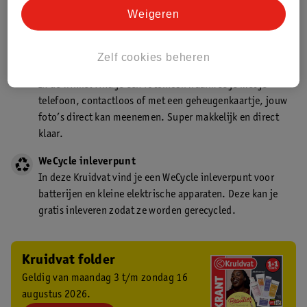
Kruidvat is een gecertificeerd drogist. Dit betekent dat je
Weigeren
deskundig advies krijgt over medicijn gebruik. In de
winkel én online!
Zelf cookies beheren
Kruidvat fotokiosk
In de winkel vind je een fotokiosk waarmee je met je
telefoon, contactloos of met een geheugenkaartje, jouw
foto’s direct kan meenemen. Super makkelijk en direct
klaar.
WeCycle inleverpunt
In deze Kruidvat vind je een WeCycle inleverpunt voor
batterijen en kleine elektrische apparaten. Deze kan je
gratis inleveren zodat ze worden gerecycled.
Kruidvat folder
Geldig van maandag 3 t/m zondag 16
augustus 2026.