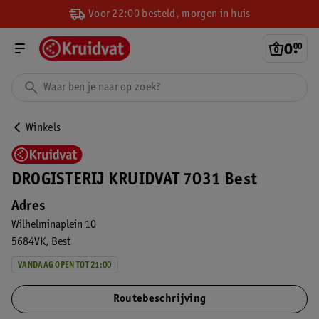
Voor 22:00 besteld, morgen in huis
0
.
00
Winkels
DROGISTERIJ KRUIDVAT 7031 Best
Adres
Wilhelminaplein 10
5684VK
Best
VANDAAG OPEN TOT 21:00
Routebeschrijving