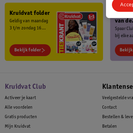
Acce
Kruidvat folder
Ben je 
van de
Geldig van maandag
3 t/m zondag 16
Kruidv
Spaar Cl
augustus 2026.
bij elke 
Club?
en ontva
Bekijk folder
exclusiev
Bekijk
Kruidvat Club
Klantense
Activeer je kaart
Veelgestelde vr
Alle voordelen
Contact
Gratis producten
Bestellen & lev
Mijn Kruidvat
Betalen