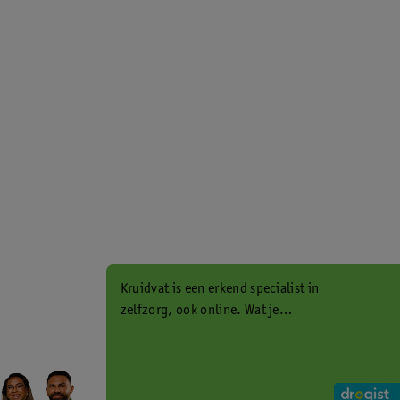
Kruidvat is een erkend specialist in
zelfzorg, ook online. Wat je
gezondheidsvraag ook is, stel hem
aan ons!