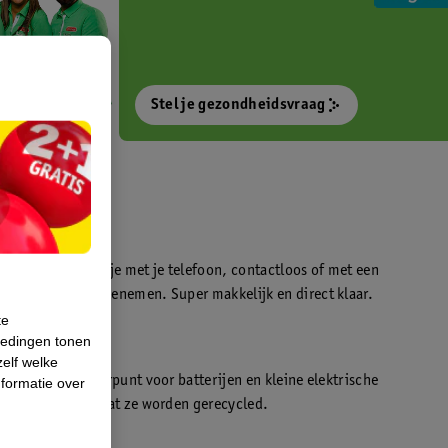
Stel je gezondheidsvraag
otokiosk waarmee je met je telefoon, contactloos of met een
o’s direct kan meenemen. Super makkelijk en direct klaar.
te
iedingen tonen
t
zelf welke
en WeCycle inleverpunt voor batterijen en kleine elektrische
formatie over
atis inleveren zodat ze worden gerecycled.