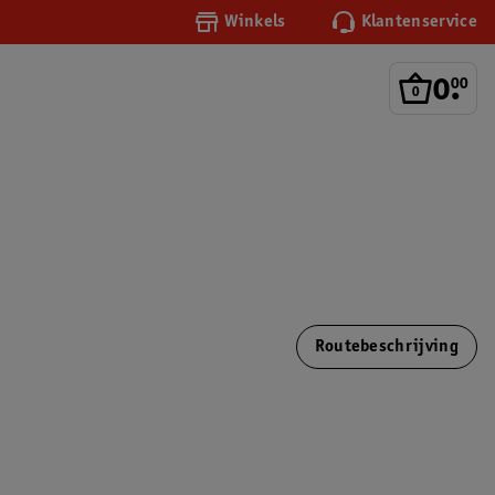
Winkels
Klantenservice
0
.
00
Routebeschrijving