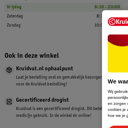
Vrijdag
8:30 - 20:00
Zaterdag
8:30 - 18:00
Zondag
10:00 - 18:00
Ook in deze winkel
Kruidvat.nl ophaalpunt
Laat je bestelling snel en gemakkelijk bezorgen in de winkel. Z
We waa
voor de Kruidvat bestelling!
Wij gebrui
persoonlijk
Gecertificeerd drogist
en zorgen w
Kruidvat is een gecertificeerd drogist. Dit betekent dat je de
cookies je 
hoe we je 
medicijn gebruik. In de winkel én online!