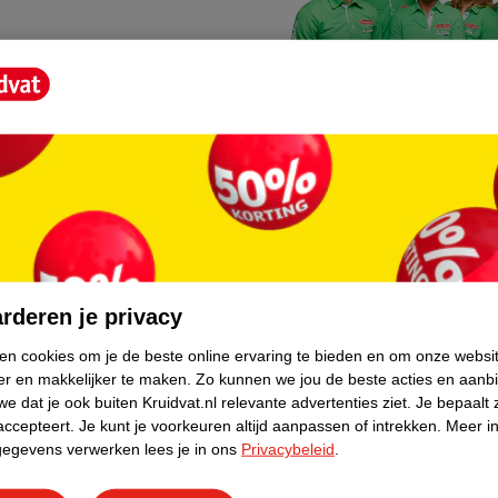
Kruidvat fotokiosk
o hoef je niet thuis te blijven
In de winkel vind je een f
rderen je privacy
geheugenkaartje, jouw fot
ken cookies om je de beste online ervaring te bieden en om onze websi
er en makkelijker te maken.
Zo kunnen we jou de beste acties en aanb
WeCycle inleverpun
e dat je ook buiten Kruidvat.nl relevante advertenties ziet.
Je bepaalt 
skundig advies krijgt over
In deze Kruidvat vind je e
accepteert.
Je kunt je voorkeuren altijd aanpassen of intrekken.
Meer in
gegevens verwerken lees je in ons
Privacybeleid
.
apparaten. Deze kan je gr