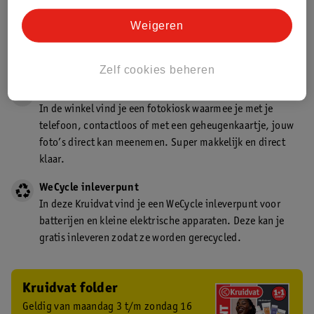
Gecertificeerd drogist
Weigeren
Kruidvat is een gecertificeerd drogist. Dit betekent dat je
deskundig advies krijgt over medicijn gebruik. In de
winkel én online!
Zelf cookies beheren
Kruidvat fotokiosk
In de winkel vind je een fotokiosk waarmee je met je
telefoon, contactloos of met een geheugenkaartje, jouw
foto’s direct kan meenemen. Super makkelijk en direct
klaar.
WeCycle inleverpunt
In deze Kruidvat vind je een WeCycle inleverpunt voor
batterijen en kleine elektrische apparaten. Deze kan je
gratis inleveren zodat ze worden gerecycled.
Kruidvat folder
Geldig van maandag 3 t/m zondag 16