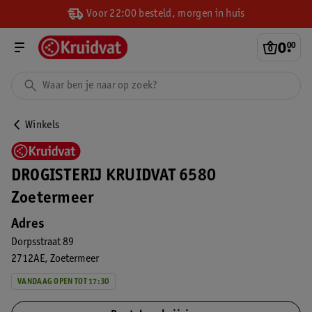
Voor 22:00 besteld, morgen in huis
0
.
00
Winkels
DROGISTERIJ KRUIDVAT 6580
Zoetermeer
Adres
Dorpsstraat 89
2712AE
Zoetermeer
VANDAAG OPEN TOT 17:30