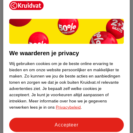
Kruidvat is een erkend specialist in
zelfzorg, ook online. Wat je
We waarderen je privacy
gezondheidsvraag ook is, stel hem aan
ons!
Wij gebruiken cookies om je de beste online ervaring te
bieden en om onze website persoonlijker en makkelijker te
Stel je gezondheidsvraag
maken.
Zo kunnen we jou de beste acties en aanbiedingen
tonen en zorgen we dat je ook buiten Kruidvat.nl relevante
advertenties ziet.
Je bepaalt zelf welke cookies je
accepteert.
Je kunt je voorkeuren altijd aanpassen of
Ook in deze winkel
intrekken.
Meer informatie over hoe we je gegevens
Kruidvat.nl ophaalpunt
verwerken lees je in ons
Privacybeleid
.
Laat je bestelling snel en gemakkelijk bezorgen in de
winkel. Zo hoef je niet thuis te blijven voor de Kruidvat
Accepteer
bestelling!